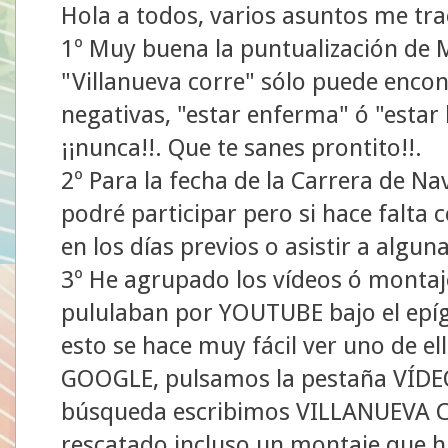
Hola a todos, varios asuntos me tra
1º Muy buena la puntualización de
"Villanueva corre" sólo puede encon
negativas, "estar enferma" ó "estar l
¡¡nunca!!. Que te sanes prontito!!.
2º Para la fecha de la Carrera de Nav
podré participar pero si hace falta
en los días previos o asistir a algu
3º He agrupado los vídeos ó montaj
pululaban por YOUTUBE bajo el ep
esto se hace muy fácil ver uno de el
GOOGLE, pulsamos la pestaña VÍDEOS
búsqueda escribimos VILLANUEVA CO
rescatado incluso un montaje que hi