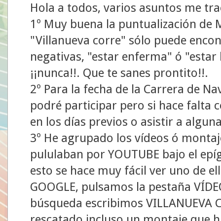
Hola a todos, varios asuntos me tra
1º Muy buena la puntualización de
"Villanueva corre" sólo puede encon
negativas, "estar enferma" ó "estar l
¡¡nunca!!. Que te sanes prontito!!.
2º Para la fecha de la Carrera de Nav
podré participar pero si hace falta
en los días previos o asistir a algu
3º He agrupado los vídeos ó montaj
pululaban por YOUTUBE bajo el ep
esto se hace muy fácil ver uno de el
GOOGLE, pulsamos la pestaña VÍDEOS
búsqueda escribimos VILLANUEVA CO
rescatado incluso un montaje que hi