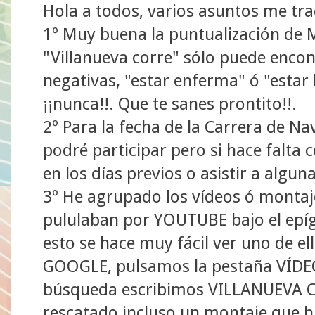
Hola a todos, varios asuntos me tra
1º Muy buena la puntualización de
"Villanueva corre" sólo puede encon
negativas, "estar enferma" ó "estar l
¡¡nunca!!. Que te sanes prontito!!.
2º Para la fecha de la Carrera de Nav
podré participar pero si hace falta
en los días previos o asistir a algu
3º He agrupado los vídeos ó montaj
pululaban por YOUTUBE bajo el ep
esto se hace muy fácil ver uno de el
GOOGLE, pulsamos la pestaña VÍDEOS
búsqueda escribimos VILLANUEVA CO
rescatado incluso un montaje que hi