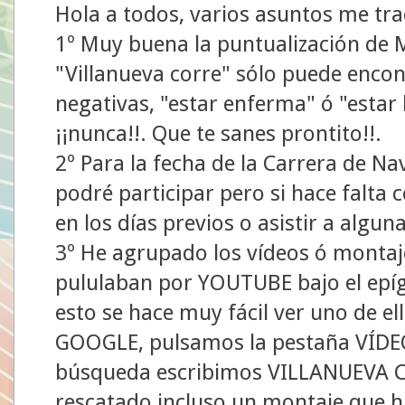
Hola a todos, varios asuntos me tra
1º Muy buena la puntualización de
"Villanueva corre" sólo puede encon
negativas, "estar enferma" ó "estar l
¡¡nunca!!. Que te sanes prontito!!.
2º Para la fecha de la Carrera de Nav
podré participar pero si hace falta
en los días previos o asistir a algu
3º He agrupado los vídeos ó montaj
pululaban por YOUTUBE bajo el ep
esto se hace muy fácil ver uno de el
GOOGLE, pulsamos la pestaña VÍDEOS
búsqueda escribimos VILLANUEVA CO
rescatado incluso un montaje que hi