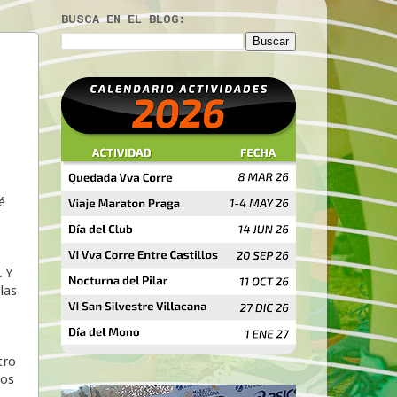
BUSCA EN EL BLOG:
o
é
. Y
las
tro
nos