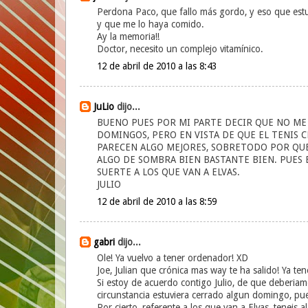
Perdona Paco, que fallo más gordo, y eso que estu
y que me lo haya comido.
Ay la memoria!!
Doctor, necesito un complejo vitamínico.
12 de abril de 2010 a las 8:43
JuLio
dijo...
BUENO PUES POR MI PARTE DECIR QUE NO ME 
DOMINGOS, PERO EN VISTA DE QUE EL TENIS C
PARECEN ALGO MEJORES, SOBRETODO POR QUE 
ALGO DE SOMBRA BIEN BASTANTE BIEN. PUES E
SUERTE A LOS QUE VAN A ELVAS.
JULIO
12 de abril de 2010 a las 8:59
gabri
dijo...
Ole! Ya vuelvo a tener ordenador! XD
Joe, Julian que crónica mas way te ha salido! Ya t
Si estoy de acuerdo contigo Julio, de que deberiamo
circunstancia estuviera cerrado algun domingo, pu
Por cierto, referente a los que van a Elvas, teneis 