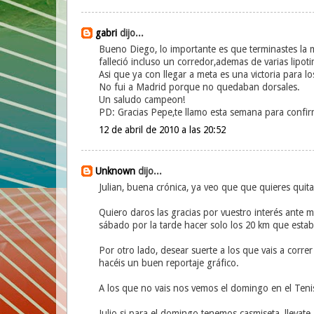
gabri
dijo...
Bueno Diego, lo importante es que terminastes la 
falleció incluso un corredor,ademas de varias lipotim
Asi que ya con llegar a meta es una victoria para 
No fui a Madrid porque no quedaban dorsales.
Un saludo campeon!
PD: Gracias Pepe,te llamo esta semana para confirm
12 de abril de 2010 a las 20:52
Unknown
dijo...
Julian, buena crónica, ya veo que que quieres quita
Quiero daros las gracias por vuestro interés ante m
sábado por la tarde hacer solo los 20 km que estab
Por otro lado, desear suerte a los que vais a correr 
hacéis un buen reportaje gráfico.
A los que no vais nos vemos el domingo en el Tenis
Julio si para el domingo tenemos casmiseta, llevate