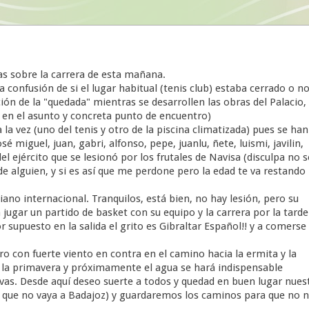
as sobre la carrera de esta mañana.
a confusión de si el lugar habitual (tenis club) estaba cerrado o n
ón de la "quedada" mientras se desarrollen las obras del Palacio,
s en el asunto y concreta punto de encuentro)
a vez (uno del tenis y otro de la piscina climatizada) pues se han
sé miguel, juan, gabri, alfonso, pepe, juanlu, ñete, luismi, javilin,
el ejército que se lesionó por los frutales de Navisa (disculpa no s
de alguien, y si es así que me perdone pero la edad te va restando
no internacional. Tranquilos, está bien, no hay lesión, pero su
 jugar un partido de basket con su equipo y la carrera por la tarde
r supuesto en la salida el grito es Gibraltar Español!! y a comerse 
ro con fuerte viento en contra en el camino hacia la ermita y la
 la primavera y próximamente el agua se hará indispensable
lvas. Desde aquí deseo suerte a todos y quedad en buen lugar nues
el que no vaya a Badajoz) y guardaremos los caminos para que no 