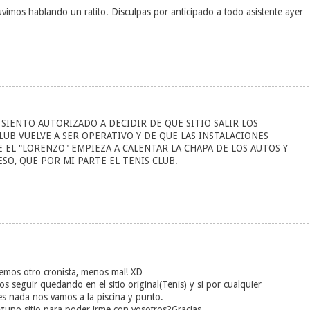
vimos hablando un ratito. Disculpas por anticipado a todo asistente ayer
SIENTO AUTORIZADO A DECIDIR DE QUE SITIO SALIR LOS
LUB VUELVE A SER OPERATIVO Y DE QUE LAS INSTALACIONES
EL "LORENZO" EMPIEZA A CALENTAR LA CHAPA DE LOS AUTOS Y
SO, QUE POR MI PARTE EL TENIS CLUB.
enemos otro cronista, menos mal! XD
s seguir quedando en el sitio original(Tenis) y si por cualquier
es nada nos vamos a la piscina y punto.
alguno sitio para poder irme con vosotros?Gracias.