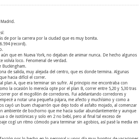
 Madrid.
sí:
 de por la carrera por la ciudad que es muy bonita.
6.594 (record).
o.
ás aún que en Nueva York, no dejaban de animar nunca. De hecho algunos
te volvía loco. Fenomenal de verdad.
de Buckingham.
ona de salida, muy alejada del centro, que es donde termina. Algunas
ue hacia difícil el correr.
al plan A, que era terminar sin sufrir. Al principio me encontraba con
o la ocasión lo merecía opte por el plan B, correr entre 5,20 y 5,30 tras
l correr por el mogollón de corredores. Fui adelantando corredores y
5 empecé a notar una pequeña pájara, me afecto y muchísimo y como a
nos cayó un buen chaparrón que dejo todo el asfalto mojado, al comenzar
nero un ambiente de bochorno que me hacia sudar abundantemente y aunque
o de isotónicas y solo en 2 no bebí, pero al final tal exceso de
baje cogí un ritmo cómodo para terminar sin agobios, así pasé la media en
isfacción por lo hecho en lo personal y unos día muy bonitos de vacaciones