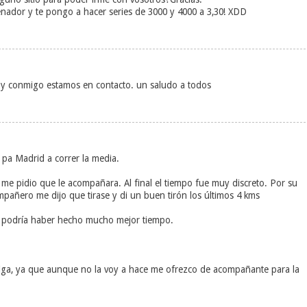
enador y te pongo a hacer series de 3000 y 4000 a 3,30! XDD
o y conmigo estamos en contacto. un saludo a todos
o pa Madrid a correr la media.
 me pidio que le acompañara. Al final el tiempo fue muy discreto. Por su
ompañero me dijo que tirase y di un buen tirón los últimos 4 kms
ue podría haber hecho mucho mejor tiempo.
diga, ya que aunque no la voy a hace me ofrezco de acompañante para la