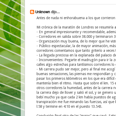
Unknown
dijo...
Antes de nada ni enhorabuena a los que corrieron
Mi crónica de la maratón de Londres se resumiría a
- En general impresionante y recomendable, además
- Corredores en salida sobre 38.000 y terminaron 3
- Organización muy buena, de lo mejor que he vist
- Público espectacular, la de mayor animación, m
corredores comentamos que tanto griterío a veces 
- La llegada preciosa en la explanada del palacio 
- Inconvenientes: Pegarte el madrugón para ir la z
calles algo estrechas para tantísimos corredores lo q
- Mi carrera pudo ser mejor, pero al final me acogí 
buenas sensaciones, las piernas me respondían y com
pasar los primeros kilómetros en los que era difíci
mantenía bien el ritmo. Hasta que sobre el km. 1
otros corredores la humedad, antes de la carrera 
la carrera dejo de llover y salió el sol, y se ge
bebí mucho ya que cada 2 km había puestos de agua 
transpiración me fue minando las fuerzas, así que 
l:58 y termine en 4:10 en el puesto 13.543.
Conclusión final otra de las “major” que cayó. Sat