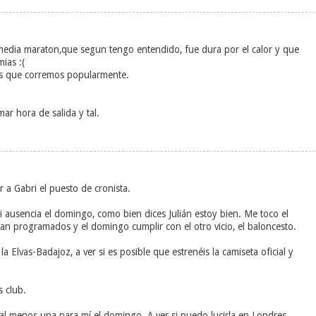
media maraton,que segun tengo entendido, fue dura por el calor y que
ias :(
los que corremos popularmente.
ar hora de salida y tal.
r a Gabri el puesto de cronista.
i ausencia el domingo, como bien dices Julián estoy bien. Me toco el
an programados y el domingo cumplir con el otro vicio, el baloncesto.
la Elvas-Badajoz, a ver si es posible que estrenéis la camiseta oficial y
 club.
 al menos una para mí el domingo. A ver si puedo lucirla en Londres.