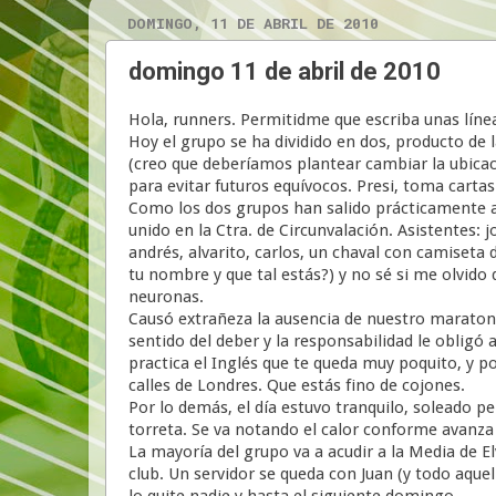
DOMINGO, 11 DE ABRIL DE 2010
domingo 11 de abril de 2010
Hola, runners. Permitidme que escriba unas líne
Hoy el grupo se ha dividido en dos, producto de l
(creo que deberíamos plantear cambiar la ubicaci
para evitar futuros equívocos. Presi, toma carta
Como los dos grupos han salido prácticamente a l
unido en la Ctra. de Circunvalación. Asistentes: jo
andrés, alvarito, carlos, un chaval con camiseta d
tu nombre y que tal estás?) y no sé si me olvido 
neuronas.
Causó extrañeza la ausencia de nuestro maratonia
sentido del deber y la responsabilidad le obligó a
practica el Inglés que te queda muy poquito, y po
calles de Londres. Que estás fino de cojones.
Por lo demás, el día estuvo tranquilo, soleado pe
torreta. Se va notando el calor conforme avanza
La mayoría del grupo va a acudir a la Media de E
club. Un servidor se queda con Juan (y todo aqu
lo quite nadie y hasta el siguiente domingo.