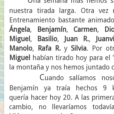
na semana más hemos sa
nuestra tirada larga. Otra vez r
Entrenamiento bastante animad
Ángela
,
Benjamín
,
Carmen
,
Di
Miguel
,
Basilio
,
Juan R.
,
Juanv
Manolo
,
Rafa R.
y
Silvia
. Por ot
Miguel
habían tirado hoy para el 
la montaña y nos hemos juntado co
C
uando salíamos noso
Benjamín ya traía hechos 9 k
quería hacer hoy 20. A las primer
cambio, no llevaríamos todaví