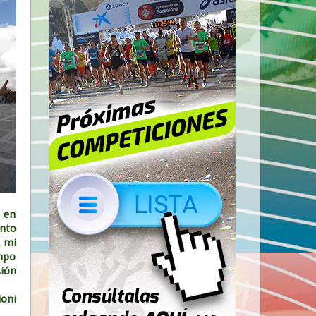
 en
ento
o mi
empo
sión
ioni