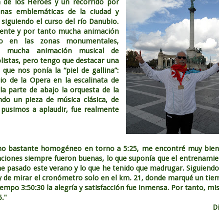
a
de los Héroes y un recorrido por
onas emblemáticas de la ciudad y
siguiendo el curso del río Danubio.
ente y por tanto mucha animación
do en las zonas monumentales,
te mucha animación musical de
listas, pero tengo que destacar una
 que nos ponía la “piel de gallina”:
cio de
la Opera
en la escalinata de
la parte de abajo la orquesta de la
do un pieza de música clásica, de
 pusimos a aplaudir, fue realmente
o bastante homogéneo en torno a 5:25, me encontré muy bien
saciones siempre fueron buenas, lo que suponía que el entrenami
he pasado este verano y lo que he tenido que madrugar. Siguiend
y de mirar el cronómetro solo en el km. 21, donde marqué un ti
tiempo 3:50:30 la alegría y satisfacción fue inmensa. Por tanto, mi
."
D