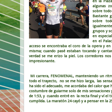
en
la Plaz
algunas z
sobre todo 
Bastante g
sobre to
igualmen
grupos y so
en especial
en el Pala
acceso se encontraba el coro de la opera y en 
misma; cuando pasé estaban tocando y cantan
verdad se me erizo la piel. Los corredores nos
impresionante.
Mi carrera, FENOMENAL, manteniendo un ritm
todo el trayecto, no se me hizo larga, las sen
ha sido el adecuado, me acordaba del calor que 
costumbre de guiarme solo de mis sensaciones 
de 1:53, y cuando entré en la recta final y ví el 
cumplida. La maratón 24 cayó y a pensar en la 25