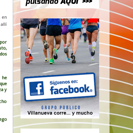
s en
allí
 por
sto,
dos
 he
 que
za y
echo
ego