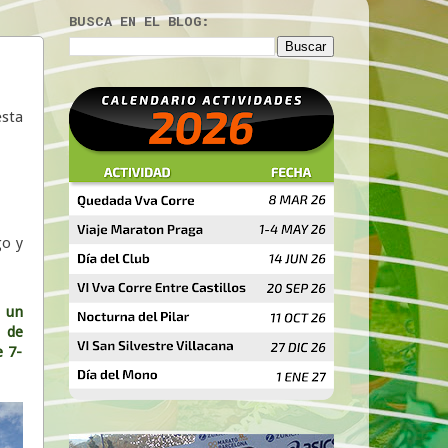
BUSCA EN EL BLOG:
esta
go y
e un
 de
e 7-