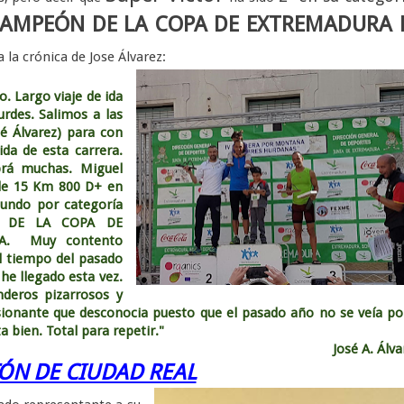
AMPEÓN DE LA COPA DE EXTREMADURA 
a la crónica de Jose Álvarez:
. Largo viaje de ida
urdes. Salimos a las
é Álvarez) para con
ida de esta carrera.
brá muchas. Miguel
de 15 Km 800 D+ en
gundo por categoría
N DE LA COPA DE
A. Muy contento
 tiempo del pasado
he llegado esta vez.
deros pizarrosos y
sionante que desconocia puesto que el pasado año no se veía po
a bien. Total para repetir."
José A. Álv
ÓN DE CIUDAD REAL