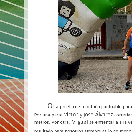
O
tra prueba de montaña puntuable para
Victor
Jose Álvarez
Por una parte
y
correrían
Miguel
metros. Por otra,
se enfrentaría a la v
resultado para nosotros siempre es lo de meno