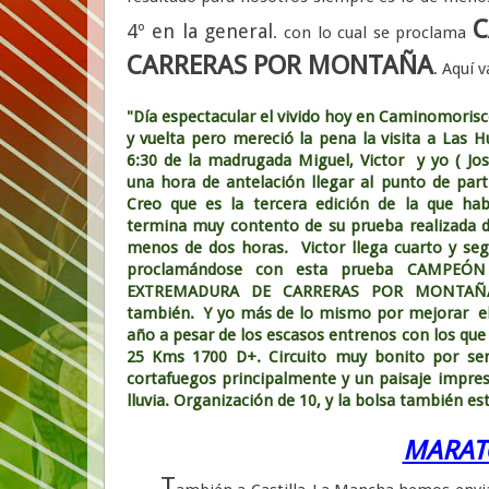
C
4º en la general
. con lo cual se proclama
CARRERAS POR
MONTAÑA
. Aquí v
"Día espectacular el vivido hoy en Caminomorisco
y vuelta pero mereció la pena la visita a Las H
6:30 de la madrugada Miguel, Victor y yo ( Jos
una hora de antelación llegar al punto de part
Creo que es la tercera edición de la que ha
termina muy contento de su prueba realizada 
menos de dos horas. Victor llega cuarto y se
proclamándose con esta prueba CAMPEÓ
EXTREMADURA DE CARRERAS POR MONTAÑ
también. Y yo más de lo mismo por mejorar el
año a pesar de los escasos entrenos con los que 
25 Kms 1700 D+. Circuito muy bonito por sen
cortafuegos principalmente y un paisaje impre
lluvia. Organización de 10, y la bolsa también est
MARAT
T