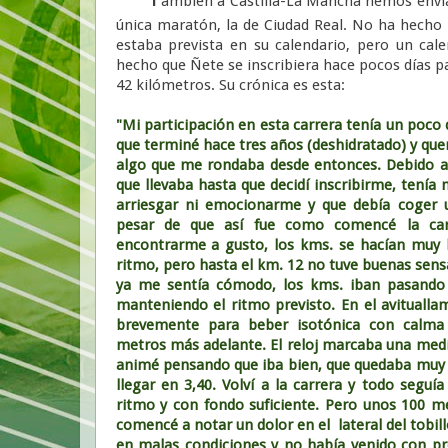
ambién a Castilla-La Mancha hemos envi
única maratón, la de Ciudad Real. No ha hecho 
estaba prevista en su calendario, pero un c
hecho que Ñete se inscribiera hace pocos días p
42 kilómetros. Su crónica es esta:
"Mi participación en esta carrera tenía un poco
que terminé hace tres años (deshidratado) y quer
algo que me rondaba desde entonces. Debido a
que llevaba hasta que decidí inscribirme, tenía
arriesgar ni emocionarme y que debía coger
pesar de que así fue como comencé la car
encontrarme a gusto, los kms. se hacían muy l
ritmo, pero hasta el km. 12 no tuve buenas sensa
ya me sentía cómodo, los kms. iban pasando
manteniendo el ritmo previsto. En el avitualla
brevemente para beber isotónica con calma
metros más adelante. El reloj marcaba una med
animé pensando que iba bien, que quedaba muy p
llegar en 3,40. Volví a la carrera y todo seguí
ritmo y con fondo suficiente. Pero unos 100 m
comencé a notar un dolor en el lateral del tobi
en malas condiciones y no había venido con p