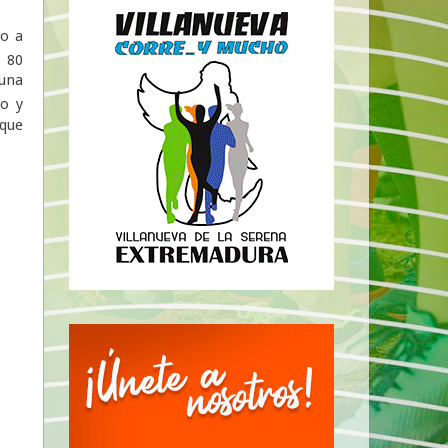
do a
 80
una
o y
que