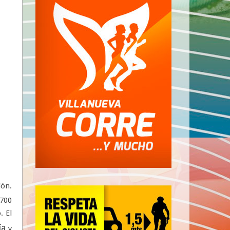
ión.
1700
. El
ía
y