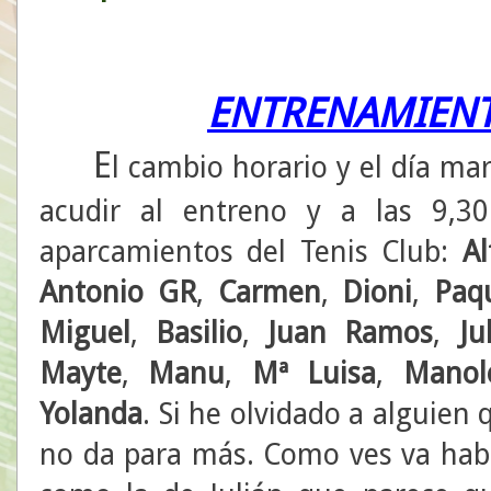
ENTRENAMIEN
E
l cambio horario y el día ma
acudir al entreno y a las 9,3
aparcamientos del Tenis Club:
Al
Antonio GR
,
Carmen
,
Dioni
,
Paq
Miguel
,
Basilio
,
Juan Ramos
,
Ju
Mayte
,
Manu
,
Mª Luisa
,
Manol
Yolanda
. Si he olvidado a alguie
no da para más. Como ves va hab