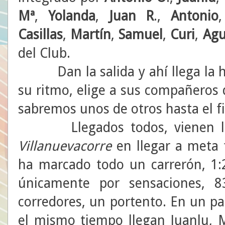
Mª
,
Yolanda
,
Juan R
.,
Antonio
Casillas
,
Martín
,
Samuel
,
Curi
,
Agu
del Club.
Dan la salida y ahí llega la ho
su ritmo, elige a sus compañeros d
sabremos unos de otros hasta el fi
Llegados todos, vienen las 
Villanuevacorre
en llegar a meta 
ha marcado todo un carrerón, 1:
únicamente por sensaciones, 8
corredores, un portento. En un pa
el mismo tiempo llegan Juanlu, M