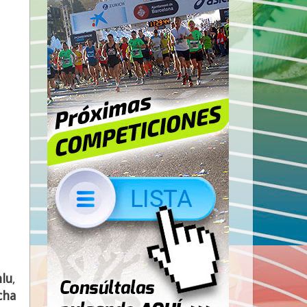
nlu
,
cha