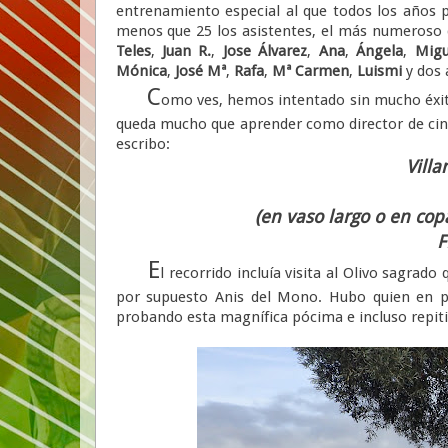
entrenamiento especial al que todos los años 
menos que 25 los asistentes, el más numeroso 
Teles
,
Juan R.
,
Jose Álvarez
,
Ana
,
Ángela
,
Migu
Mónica
,
José Mª
,
Rafa
,
Mª Carmen
,
Luismi
y dos 
C
omo ves, hemos intentado sin mucho éxito 
queda mucho que aprender como director de cine j
escribo:
Villa
(en vaso largo o en cop
F
E
l recorrido incluía visita al Olivo sagrad
por supuesto Anis del Mono. Hubo quien en pr
probando esta magnífica pócima e incluso repitie