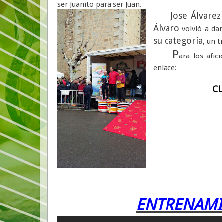
ser Juanito para ser Juan.
Jose Álvarez
Álvaro
volvió a da
su categoría
, un 
P
ara los afic
enlace:
CL
ENTRENAMI