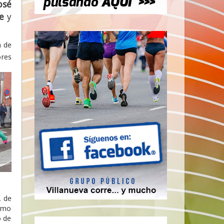
osé
e
y
a de
ores
. de
itmo
o de