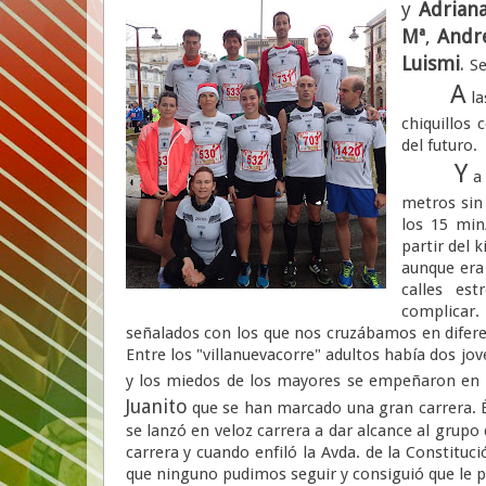
y
Adrian
Mª
,
Andr
Luismi
.
Se
A
la
chiquillos 
del futuro.
Y
a 
metros sin
los 15 mi
partir del 
aunque era 
calles est
complicar
señalados con los que nos cruzábamos en difer
Entre los "villanuevacorre" adultos había dos jov
y los miedos de los mayores se empeñaron en h
Juanito
que se han marcado una gran carrera. É
se lanzó en veloz carrera a dar alcance al grupo
carrera y cuando enfiló la Avda. de la Constitu
que ninguno pudimos seguir y consiguió que le pe