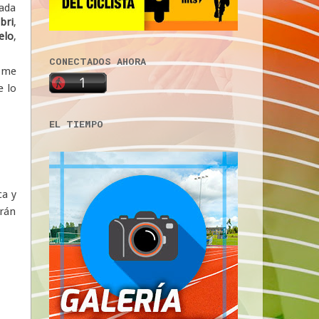
nada
bri
,
elo
,
CONECTADOS AHORA
e me
e lo
EL TIEMPO
ca y
arán