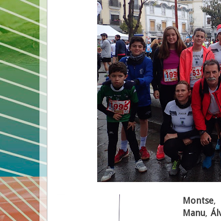
Montse
Manu
,
Ál