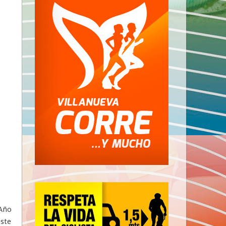
 Año
este