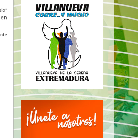
elo"
 en
ente