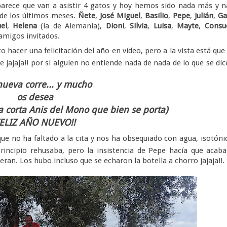
parece que van a asistir 4 gatos y hoy hemos sido nada más y 
de los últimos meses.
Ñete
,
José Miguel
,
Basilio
,
Pepe
,
Julián
,
Ga
el
,
Helena
(la de Alemania),
Dioni
,
Silvia
,
Luisa
,
Mayte
,
Consu
amigos invitados.
hacer una felicitación del año en vídeo, pero a la vista está qu
ajaja!! por si alguien no entiende nada de nada de lo que se dic
nueva corre... y mucho
os desea
a corta Anis del Mono que bien se porta)
ELIZ AÑO NUEVO!!
o que no ha faltado a la cita y nos ha obsequiado con agua, isotóni
incipio rehusaba, pero la insistencia de Pepe hacía que acab
ran. Los hubo incluso que se echaron la botella a chorro jajaja!!.