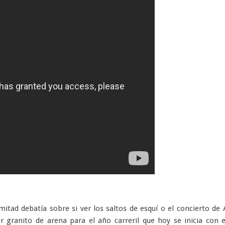
mitad debatía sobre si ver los saltos de esquí o el concierto de
 granito de arena para el año carreril que hoy se inicia con 