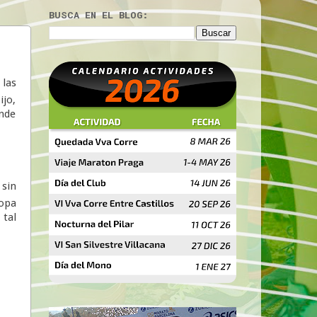
BUSCA EN EL BLOG:
 las
ijo,
onde
 sin
ropa
 tal