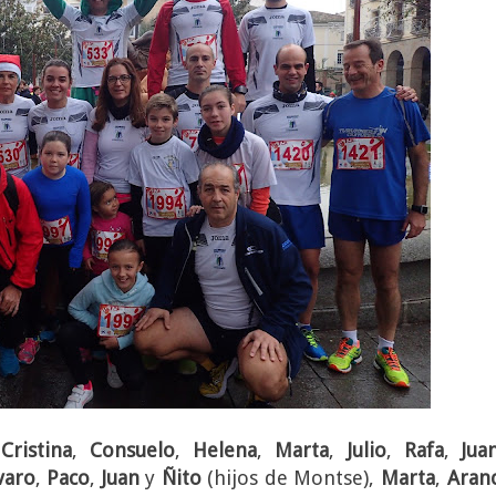
,
Cristina
,
Consuelo
,
Helena
,
Marta
,
Julio
,
Rafa
,
Jua
varo
,
Paco
,
Juan
y
Ñito
(hijos de Montse),
Marta
,
Aran