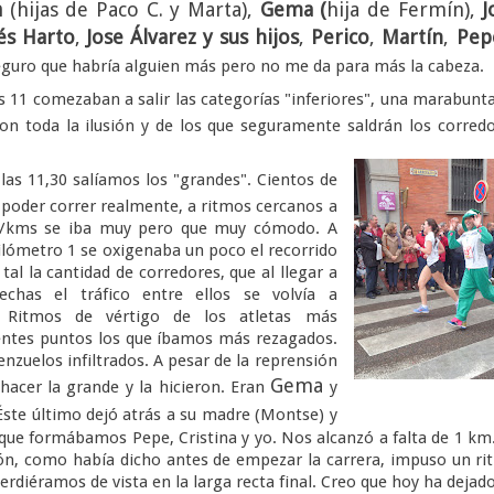
a
(hijas de Paco C. y Marta),
Gema (
hija de Fermín),
J
és
Harto
,
Jose
Álvarez y sus hijos
,
Perico
,
Martín
,
Pep
guro que habría alguien más pero no me da para más la cabeza.
s 11 comezaban a salir las categorías "inferiores", una marabunt
con toda la ilusión y de los que seguramente saldrán los corred
las 11,30 salíamos los "grandes". Cientos de
 poder correr realmente, a ritmos cercanos a
n/kms se iba muy pero que muy cómodo. A
kilómetro 1 se oxigenaba un poco el recorrido
tal la cantidad de corredores, que al llegar a
rechas el tráfico entre ellos se volvía a
. Ritmos de vértigo de los atletas más
entes puntos los que íbamos más rezagados.
enzuelos infiltrados. A pesar de la reprensión
Gema
acer la grande y la hicieron. Eran
y
ste último dejó atrás a su madre (Montse) y
 que formábamos Pepe, Cristina y yo. Nos alcanzó a falta de 1 km
ción, como había dicho antes de empezar la carrera, impuso un r
rdiéramos de vista en la larga recta final. Creo que hoy ha dejad