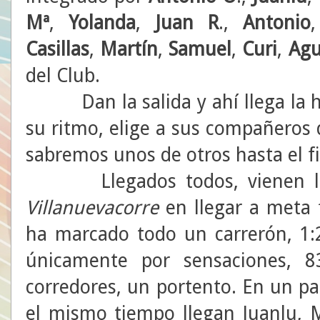
Mª
,
Yolanda
,
Juan R
.,
Antonio
Casillas
,
Martín
,
Samuel
,
Curi
,
Agu
del Club.
Dan la salida y ahí llega la ho
su ritmo, elige a sus compañeros d
sabremos unos de otros hasta el fi
Llegados todos, vienen las 
Villanuevacorre
en llegar a meta 
ha marcado todo un carrerón, 1:
únicamente por sensaciones, 8
corredores, un portento. En un pa
el mismo tiempo llegan Juanlu, M