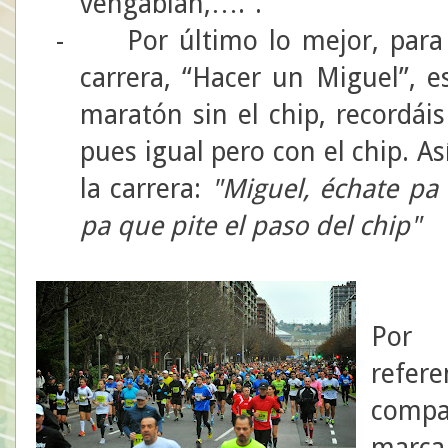
vengablah,….”.
-
Por último lo mejor, para
carrera, “Hacer un Miguel”, e
maratón sin el chip, recordáis
pues igual pero con el chip. A
la carrera:
"Miguel, échate pa
pa que pite el paso del chip"
Por 
refe
comp
marc