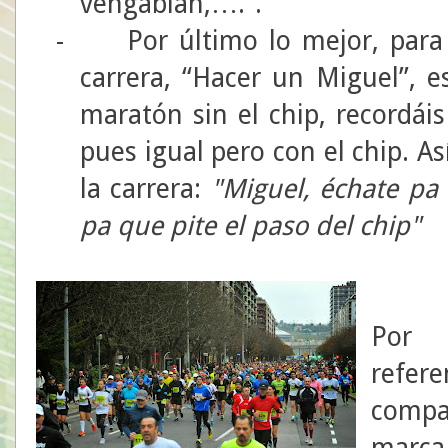
vengablah,….”.
-
Por último lo mejor, para
carrera, “Hacer un Miguel”, e
maratón sin el chip, recordáis
pues igual pero con el chip. A
la carrera:
"Miguel, échate pa
pa que pite el paso del chip"
Por 
refe
comp
marc