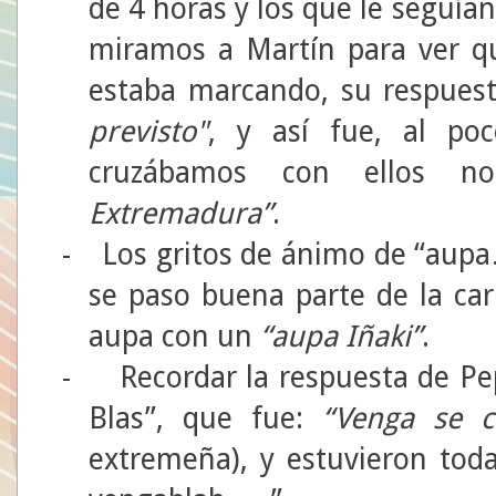
de 4 horas y los que le seguía
miramos a Martín para ver q
estaba marcando, su respuest
previsto"
, y así fue, al p
cruzábamos con ellos 
Extremadura”
.
-
Los gritos de ánimo de “aupa
se paso buena parte de la car
aupa con un
“aupa Iñaki”
.
-
Recordar la respuesta de P
Blas”, que fue:
“Venga se c
extremeña), y estuvieron tod