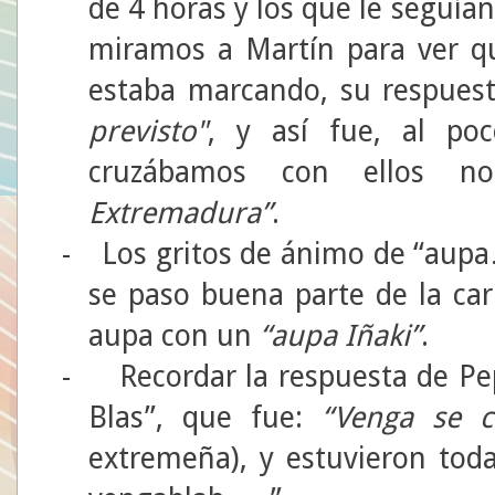
de 4 horas y los que le seguía
miramos a Martín para ver q
estaba marcando, su respuest
previsto"
, y así fue, al p
cruzábamos con ellos 
Extremadura”
.
-
Los gritos de ánimo de “aupa
se paso buena parte de la car
aupa con un
“aupa Iñaki”
.
-
Recordar la respuesta de P
Blas”, que fue:
“Venga se c
extremeña), y estuvieron tod