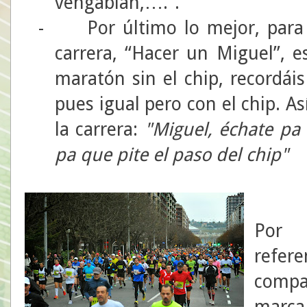
vengablah,….”.
-
Por último lo mejor, para
carrera, “Hacer un Miguel”, e
maratón sin el chip, recordáis
pues igual pero con el chip. A
la carrera:
"Miguel, échate pa
pa que pite el paso del chip"
Por 
refe
comp
marc