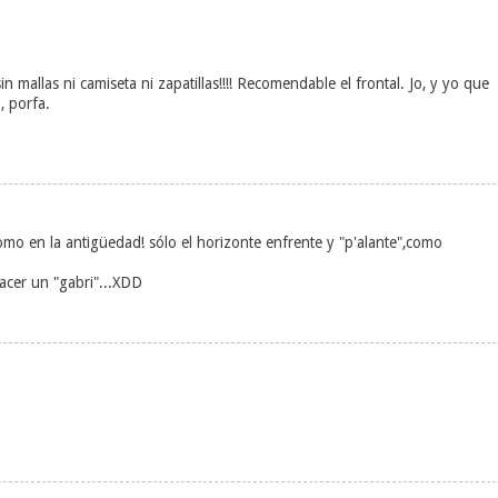
n mallas ni camiseta ni zapatillas!!!! Recomendable el frontal. Jo, y yo que
, porfa.
 como en la antigüedad! sólo el horizonte enfrente y "p'alante",como
hacer un "gabri"...XDD