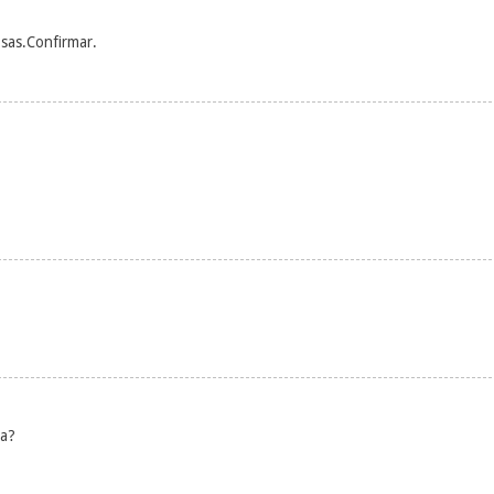
osas.Confirmar.
na?