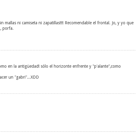
n mallas ni camiseta ni zapatillas!!!! Recomendable el frontal. Jo, y yo que
, porfa.
 como en la antigüedad! sólo el horizonte enfrente y "p'alante",como
hacer un "gabri"...XDD