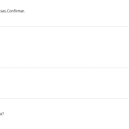
osas.Confirmar.
na?