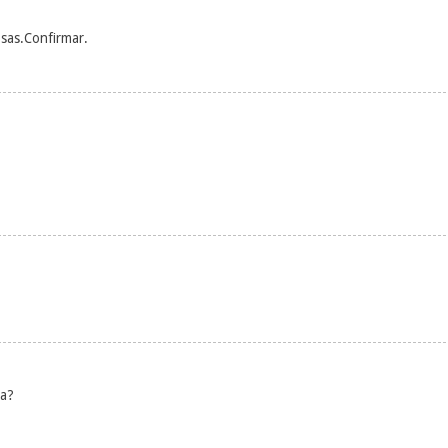
osas.Confirmar.
na?