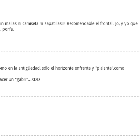
n mallas ni camiseta ni zapatillas!!!! Recomendable el frontal. Jo, y yo que
, porfa.
 como en la antigüedad! sólo el horizonte enfrente y "p'alante",como
hacer un "gabri"...XDD