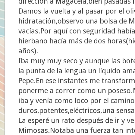
dirección a Magacela,bien pasadas l
Damos la vuelta y al pasar por el oli
hidratación,observo una bolsa de M
vacías.Por aquí con seguridad habí
hierbano hacía más de dos horas(hic
años).
Iba muy muy seco y aunque las bote
la punta de la lengua un líquido ama
Pepe.En ese instantes me transformé
ponerme a correr como un poseso.M
iba y venía como loco por el camin
duros,potentes,eléctricos,una sens
La esperé un rato después de ir y ven
Mimosas.Notaba una fuerza tan inte