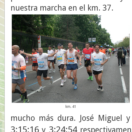
nuestra marcha en el km. 37.
km. 41
mucho más dura. José Miguel y
3:15:16
3:24:54
y
respectivament