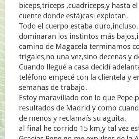
biceps,triceps ,cuadriceps,y hasta e
cuente donde está)casi explotan.
Todo el cuerpo estaba duro,incluso..
dominaran los instintos más bajos,i
camino de Magacela terminamos co
trigales,no una vez,sino decenas y 
Cuando llegué a casa decidí adelant
teléfono empecé con la clientela y 
semanas de trabajo.
Estoy maravillado con lo que Pepe p
resultados de Madrid y como cuando 
de menos y reclamaís su aguita.
al final he corrido 15 km,y tal vez es
Gracias Pepe,no me expulses de la 