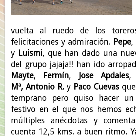
vuelta al ruedo de los torer
felicitaciones y admiración.
Pepe
,
y
Luismi
, que han dado una nuev
del grupo jajaja!! han ido arrop
Mayte
,
Fermín
,
Jose Apdales
Mª,
Antonio R.
y
Paco Cuevas
que 
temprano pero quiso hacer un
festivo en el que nos hemos ec
múltiples anécdotas y comenta
cuenta 12,5 kms. a buen ritmo. 