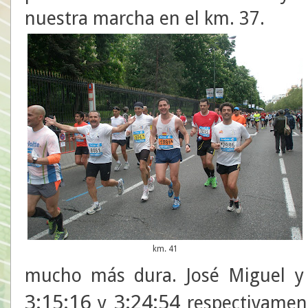
nuestra marcha en el km. 37.
km. 41
mucho más dura. José Miguel y
3:15:16
3:24:54
y
respectivament