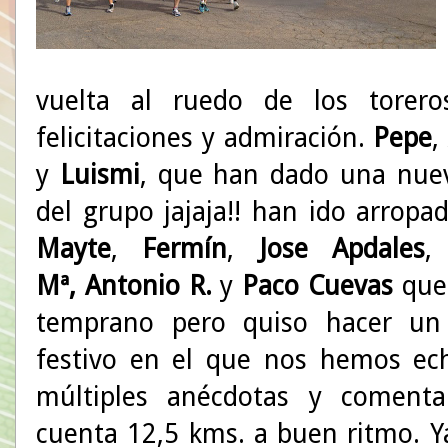
vuelta al ruedo de los torer
felicitaciones y admiración.
Pepe
,
y
Luismi
, que han dado una nuev
del grupo jajaja!! han ido arrop
Mayte
,
Fermín
,
Jose Apdales
Mª,
Antonio R.
y
Paco Cuevas
que 
temprano pero quiso hacer un
festivo en el que nos hemos ec
múltiples anécdotas y comenta
cuenta 12,5 kms. a buen ritmo. 