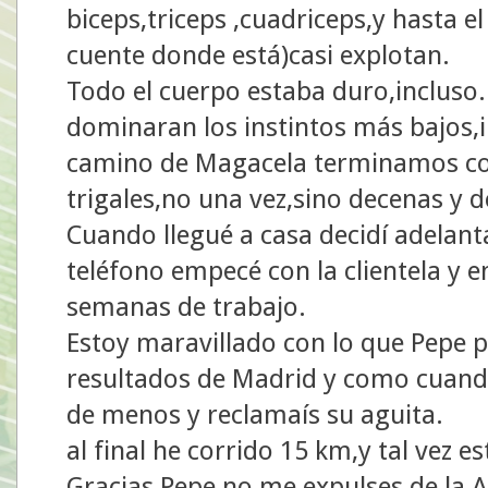
biceps,triceps ,cuadriceps,y hasta e
cuente donde está)casi explotan.
Todo el cuerpo estaba duro,incluso..
dominaran los instintos más bajos,i
camino de Magacela terminamos co
trigales,no una vez,sino decenas y 
Cuando llegué a casa decidí adelant
teléfono empecé con la clientela y 
semanas de trabajo.
Estoy maravillado con lo que Pepe p
resultados de Madrid y como cuando 
de menos y reclamaís su aguita.
al final he corrido 15 km,y tal vez es
Gracias Pepe,no me expulses de la 