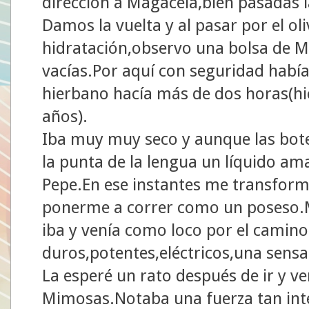
dirección a Magacela,bien pasadas l
Damos la vuelta y al pasar por el oli
hidratación,observo una bolsa de M
vacías.Por aquí con seguridad habí
hierbano hacía más de dos horas(hic
años).
Iba muy muy seco y aunque las bote
la punta de la lengua un líquido ama
Pepe.En ese instantes me transformé
ponerme a correr como un poseso.M
iba y venía como loco por el camin
duros,potentes,eléctricos,una sens
La esperé un rato después de ir y ven
Mimosas.Notaba una fuerza tan inte