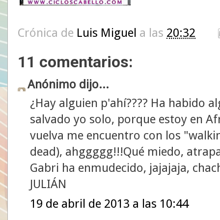
Crónica de
Luis Miguel
a las
20:32
11 comentarios:
Anónimo dijo...
¿Hay alguien p'ahí???? Ha habido a
salvado yo solo, porque estoy en A
vuelva me encuentro con los "walki
dead), ahggggg!!!Qué miedo, atrap
Gabri ha enmudecido, jajajaja, chach
JULIÁN
19 de abril de 2013 a las 10:44