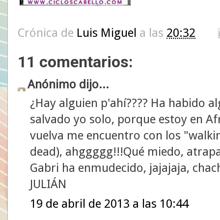
Crónica de
Luis Miguel
a las
20:32
11 comentarios:
Anónimo dijo...
¿Hay alguien p'ahí???? Ha habido a
salvado yo solo, porque estoy en A
vuelva me encuentro con los "walki
dead), ahggggg!!!Qué miedo, atrap
Gabri ha enmudecido, jajajaja, chach
JULIÁN
19 de abril de 2013 a las 10:44