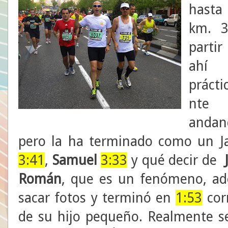
hast
km. 3
parti
ahí
práct
nte
andan
pero la ha terminado como un 
3:41
,
Samuel
3:33
y qué decir de
Román
, que es un fenómeno, ad
sacar fotos y terminó en
1:53
cor
de su hijo pequeño. Realmente s