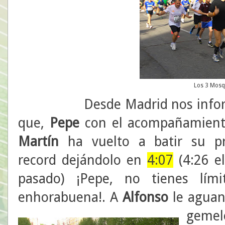
Los 3 Mosq
Desde Madrid nos infor
que,
Pepe
con el acompañamient
Martín
ha vuelto a batir su pr
record dejándolo en
4:07
(4:26 e
pasado) ¡Pepe, no tienes lími
enhorabuena!. A
Alfonso
le aguan
gemel