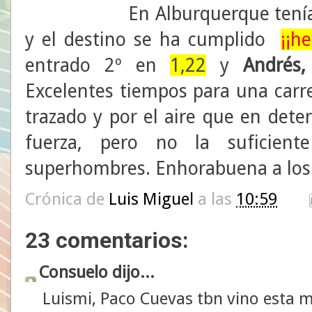
En Alburquerque tenía
y el destino se ha cumplido
¡¡h
entrado 2º en
1,22
y
Andrés,
Excelentes tiempos para una carr
trazado y por el aire que en det
fuerza, pero no la suficien
superhombres. Enhorabuena a los 
Crónica de
Luis Miguel
a las
10:59
23 comentarios:
Consuelo dijo...
Luismi, Paco Cuevas tbn vino esta