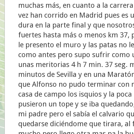
muchas más, en cuanto a la carrera
vez han corrido en Madrid pues es 
dura en la parte final y que nosot
fuertes hasta más o menos km 37, p
le presento el muro y las patas no l
como antes pero supo sufrir como u
unas meritorias 4 h 7 min. 37 seg.
minutos de Sevilla y en una Marató
que Alfonso no pudo terminar con n
casa de campo los isquios y la poca
pusieron un tope y se iba quedando
mi padre pero el sabía el calvario q
quedarse diciéndome que tirara, al 
mucho pero llego otra mas pa la bu