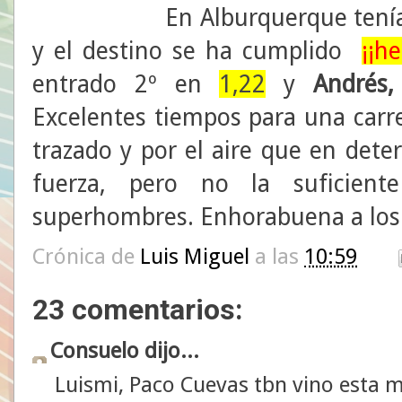
En Alburquerque tenía
y el destino se ha cumplido
¡¡h
entrado 2º en
1,22
y
Andrés,
Excelentes tiempos para una carr
trazado y por el aire que en det
fuerza, pero no la suficien
superhombres. Enhorabuena a los 
Crónica de
Luis Miguel
a las
10:59
23 comentarios:
Consuelo dijo...
Luismi, Paco Cuevas tbn vino esta