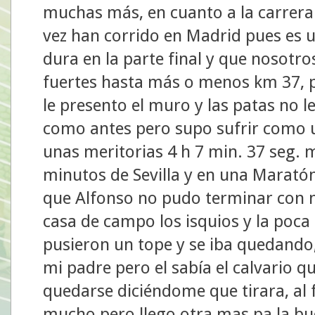
muchas más, en cuanto a la carrera
vez han corrido en Madrid pues es 
dura en la parte final y que nosot
fuertes hasta más o menos km 37, p
le presento el muro y las patas no l
como antes pero supo sufrir como u
unas meritorias 4 h 7 min. 37 seg.
minutos de Sevilla y en una Marató
que Alfonso no pudo terminar con n
casa de campo los isquios y la poca
pusieron un tope y se iba quedando
mi padre pero el sabía el calvario q
quedarse diciéndome que tirara, al 
mucho pero llego otra mas pa la bu