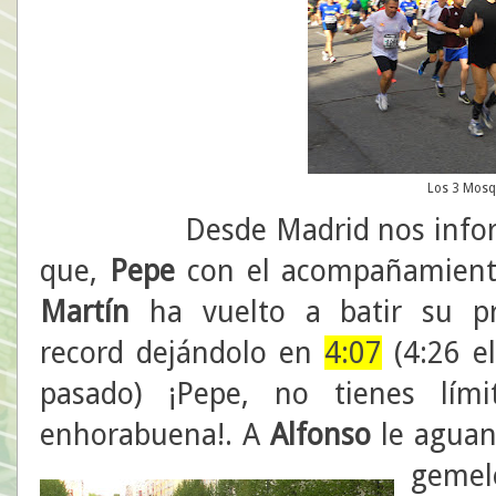
Los 3 Mosq
Desde Madrid nos infor
que,
Pepe
con el acompañamient
Martín
ha vuelto a batir su pr
record dejándolo en
4:07
(4:26 e
pasado) ¡Pepe, no tienes lími
enhorabuena!. A
Alfonso
le aguan
gemel