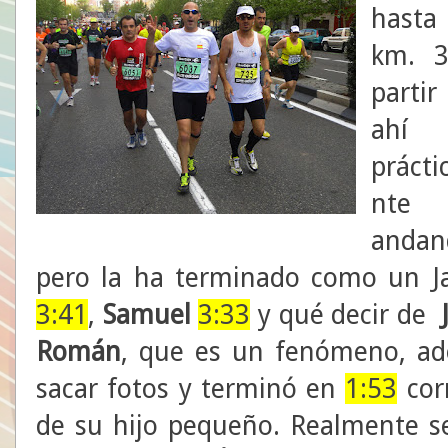
hast
km. 3
parti
ahí
práct
nte
andan
pero la ha terminado como un 
3:41
,
Samuel
3:33
y qué decir de
Román
, que es un fenómeno, ad
sacar fotos y terminó en
1:53
cor
de su hijo pequeño. Realmente s