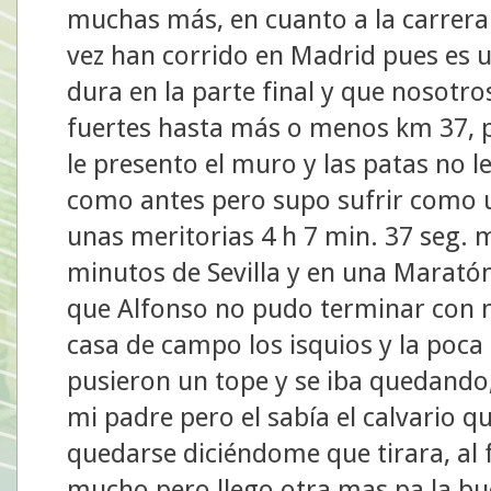
muchas más, en cuanto a la carrera
vez han corrido en Madrid pues es 
dura en la parte final y que nosot
fuertes hasta más o menos km 37, p
le presento el muro y las patas no l
como antes pero supo sufrir como u
unas meritorias 4 h 7 min. 37 seg.
minutos de Sevilla y en una Marató
que Alfonso no pudo terminar con n
casa de campo los isquios y la poca
pusieron un tope y se iba quedando
mi padre pero el sabía el calvario q
quedarse diciéndome que tirara, al 
mucho pero llego otra mas pa la bu