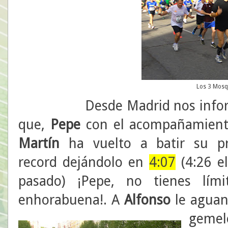
Los 3 Mosq
Desde Madrid nos infor
que,
Pepe
con el acompañamient
Martín
ha vuelto a batir su pr
record dejándolo en
4:07
(4:26 e
pasado) ¡Pepe, no tienes lími
enhorabuena!. A
Alfonso
le aguan
gemel