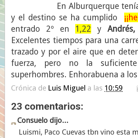
En Alburquerque tenía
y el destino se ha cumplido
¡¡h
entrado 2º en
1,22
y
Andrés,
Excelentes tiempos para una carr
trazado y por el aire que en det
fuerza, pero no la suficien
superhombres. Enhorabuena a los 
Crónica de
Luis Miguel
a las
10:59
23 comentarios:
Consuelo dijo...
Luismi, Paco Cuevas tbn vino esta