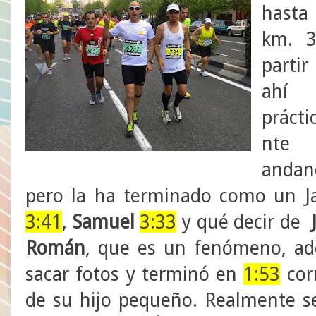
hast
km. 3
parti
ahí
práct
nte
andan
pero la ha terminado como un 
3:41
,
Samuel
3:33
y qué decir de
Román
, que es un fenómeno, ad
sacar fotos y terminó en
1:53
cor
de su hijo pequeño. Realmente s