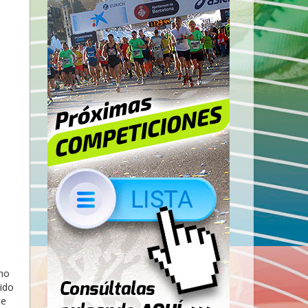
no
ido
te