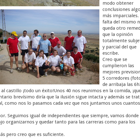
modo obtener
conclusiones alg
más imparciales.
falta del mismo 
queda otro remed
que la opinión
totalmente subje
y parcial del que
escribe.
Creo que se
cumplieron las
mejores previsio
5 corredores (fot
de arriba)a las 6
 al castillo ¡todo un éxito!Unos 40 nos reunimos en la comida, ¡qu
rio brevísimo diría que la ilusión sigue intacta y además se trat
al, como nos lo pasamos cada vez que nos juntamos unos cuantos
jor. Seguimos igual de independientes que siempre, vamos donde
o organizarnos y quedar tanto para las carreras como para los
s pero creo que es suficiente.