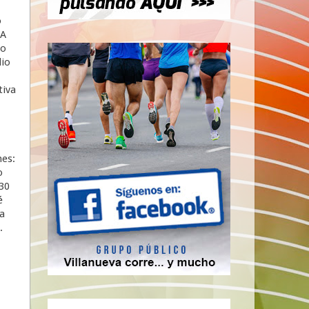
o
 A
no
io
tiva
nes:
o
h30
é
a
.