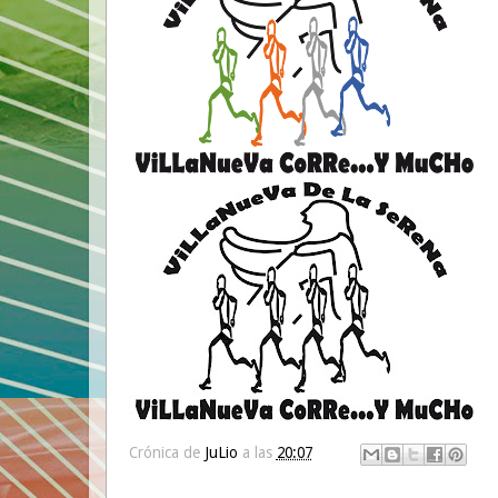
Crónica de
JuLio
a las
20:07