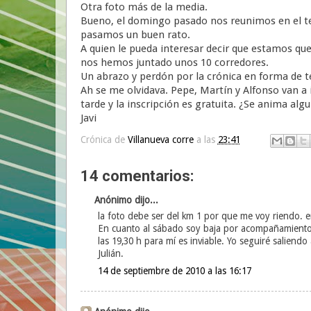
Otra foto más de la media.
Bueno, el domingo pasado nos reunimos en el ten
pasamos un buen rato.
A quien le pueda interesar decir que estamos que
nos hemos juntado unos 10 corredores.
Un abrazo y perdón por la crónica en forma de 
Ah se me olvidava. Pepe, Martín y Alfonso van a 
tarde y la inscripción es gratuita. ¿Se anima alg
Javi
Crónica de
Villanueva corre
a las
23:41
14 comentarios:
Anónimo dijo...
la foto debe ser del km 1 por que me voy riendo. e
En cuanto al sábado soy baja por acompañamiento d
las 19,30 h para mí es inviable. Yo seguiré saliendo
Julián.
14 de septiembre de 2010 a las 16:17