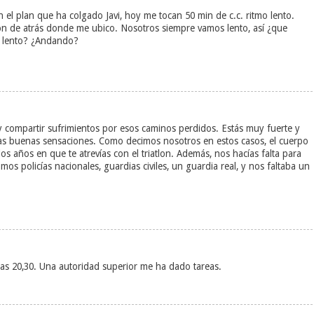
n el plan que ha colgado Javi, hoy me tocan 50 min de c.c. ritmo lento.
tón de atrás donde me ubico. Nosotros siempre vamos lento, así ¿que
ás lento? ¿Andando?
y compartir sufrimientos por esos caminos perdidos. Estás muy fuerte y
las buenas sensaciones. Como decimos nosotros en estos casos, el cuerpo
s años en que te atrevías con el triatlon. Además, nos hacías falta para
amos policías nacionales, guardias civiles, un guardia real, y nos faltaba un
as 20,30. Una autoridad superior me ha dado tareas.