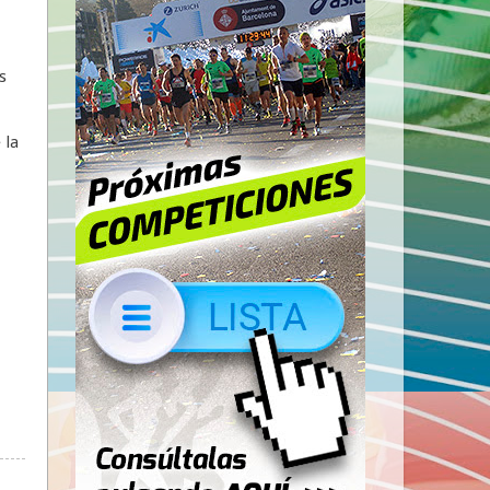
s
 la