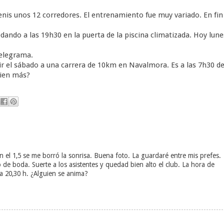
is unos 12 corredores. El entrenamiento fue muy variado. En fin
dando a las 19h30 en la puerta de la piscina climatizada. Hoy lune
telegrama.
ir el sábado a una carrera de 10km en Navalmora. Es a las 7h30 de
uien más?
n el 1,5 se me borró la sonrisa. Buena foto. La guardaré entre mis prefes.
e boda. Suerte a los asistentes y quedad bien alto el club. La hora de
 a 20,30 h. ¿Alguien se anima?