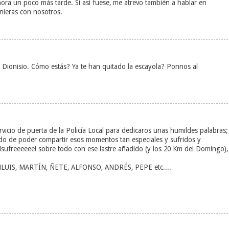
hora un poco más tarde. Si así fuese, me atrevo también a hablar en
nieras con nosotros.
Dionisio. Cómo estás? Ya te han quitado la escayola? Ponnos al
vicio de puerta de la Policía Local para dedicaros unas humildes palabras;
do de poder compartir esos momentos tan especiales y sufridos y
!sufreeeeee! sobre todo con ese lastre añadido (y los 20 Km del Domingo),
UANLUIS, MARTÍN, ÑETE, ALFONSO, ANDRÉS, PEPE etc....