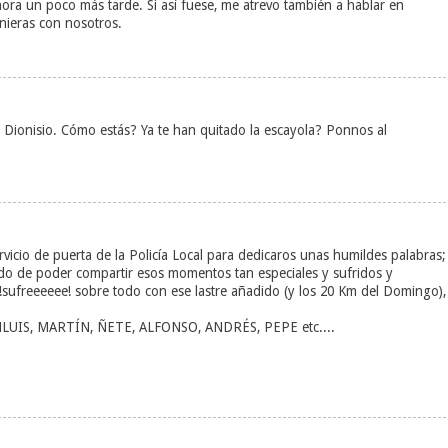
hora un poco más tarde. Si así fuese, me atrevo también a hablar en
nieras con nosotros.
Dionisio. Cómo estás? Ya te han quitado la escayola? Ponnos al
vicio de puerta de la Policía Local para dedicaros unas humildes palabras;
do de poder compartir esos momentos tan especiales y sufridos y
!sufreeeeee! sobre todo con ese lastre añadido (y los 20 Km del Domingo),
UANLUIS, MARTÍN, ÑETE, ALFONSO, ANDRÉS, PEPE etc....