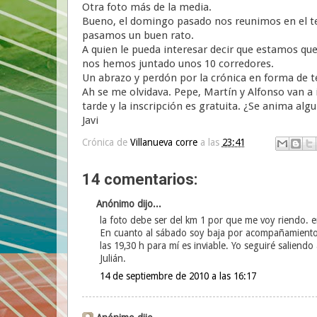
Otra foto más de la media.
Bueno, el domingo pasado nos reunimos en el ten
pasamos un buen rato.
A quien le pueda interesar decir que estamos que
nos hemos juntado unos 10 corredores.
Un abrazo y perdón por la crónica en forma de 
Ah se me olvidava. Pepe, Martín y Alfonso van a 
tarde y la inscripción es gratuita. ¿Se anima alg
Javi
Crónica de
Villanueva corre
a las
23:41
14 comentarios:
Anónimo dijo...
la foto debe ser del km 1 por que me voy riendo. e
En cuanto al sábado soy baja por acompañamiento d
las 19,30 h para mí es inviable. Yo seguiré saliendo
Julián.
14 de septiembre de 2010 a las 16:17