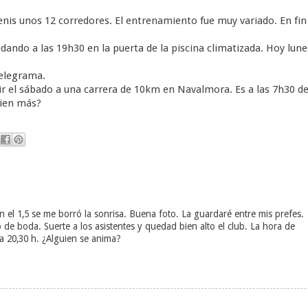
is unos 12 corredores. El entrenamiento fue muy variado. En fin
dando a las 19h30 en la puerta de la piscina climatizada. Hoy lune
telegrama.
ir el sábado a una carrera de 10km en Navalmora. Es a las 7h30 de
uien más?
n el 1,5 se me borró la sonrisa. Buena foto. La guardaré entre mis prefes.
e boda. Suerte a los asistentes y quedad bien alto el club. La hora de
 a 20,30 h. ¿Alguien se anima?