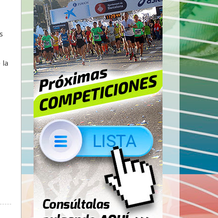
s
 la