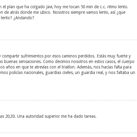
n el plan que ha colgado Javi, hoy me tocan 50 min de c.c. ritmo lento.
tón de atrás donde me ubico. Nosotros siempre vamos lento, así ¿que
ás lento? ¿Andando?
y compartir sufrimientos por esos caminos perdidos. Estás muy fuerte y
las buenas sensaciones. Como decimos nosotros en estos casos, el cuerpo
s años en que te atrevías con el triatlon. Además, nos hacías falta para
amos policías nacionales, guardias civiles, un guardia real, y nos faltaba un
as 20,30. Una autoridad superior me ha dado tareas.