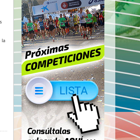
s
 la