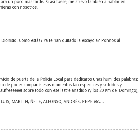
hora un poco más tarde. Si así fuese, me atrevo también a hablar en
nieras con nosotros.
Dionisio. Cómo estás? Ya te han quitado la escayola? Ponnos al
vicio de puerta de la Policía Local para dedicaros unas humildes palabras;
do de poder compartir esos momentos tan especiales y sufridos y
!sufreeeeee! sobre todo con ese lastre añadido (y los 20 Km del Domingo),
UANLUIS, MARTÍN, ÑETE, ALFONSO, ANDRÉS, PEPE etc....