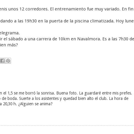
is unos 12 corredores. El entrenamiento fue muy variado. En fin
dando a las 19h30 en la puerta de la piscina climatizada. Hoy lune
telegrama.
ir el sábado a una carrera de 10km en Navalmora. Es a las 7h30 de
uien más?
n el 1,5 se me borró la sonrisa. Buena foto. La guardaré entre mis prefes.
e boda. Suerte a los asistentes y quedad bien alto el club. La hora de
 a 20,30 h. ¿Alguien se anima?