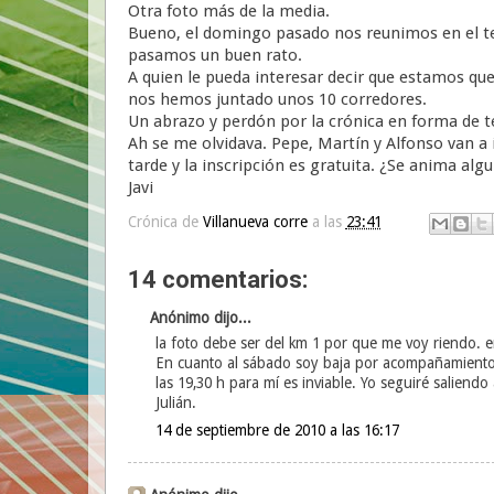
Otra foto más de la media.
Bueno, el domingo pasado nos reunimos en el ten
pasamos un buen rato.
A quien le pueda interesar decir que estamos que
nos hemos juntado unos 10 corredores.
Un abrazo y perdón por la crónica en forma de 
Ah se me olvidava. Pepe, Martín y Alfonso van a 
tarde y la inscripción es gratuita. ¿Se anima alg
Javi
Crónica de
Villanueva corre
a las
23:41
14 comentarios:
Anónimo dijo...
la foto debe ser del km 1 por que me voy riendo. e
En cuanto al sábado soy baja por acompañamiento d
las 19,30 h para mí es inviable. Yo seguiré saliendo
Julián.
14 de septiembre de 2010 a las 16:17