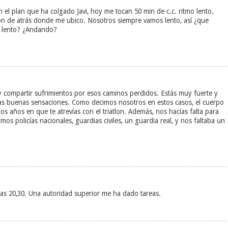
n el plan que ha colgado Javi, hoy me tocan 50 min de c.c. ritmo lento.
tón de atrás donde me ubico. Nosotros siempre vamos lento, así ¿que
ás lento? ¿Andando?
y compartir sufrimientos por esos caminos perdidos. Estás muy fuerte y
las buenas sensaciones. Como decimos nosotros en estos casos, el cuerpo
s años en que te atrevías con el triatlon. Además, nos hacías falta para
amos policías nacionales, guardias civiles, un guardia real, y nos faltaba un
as 20,30. Una autoridad superior me ha dado tareas.