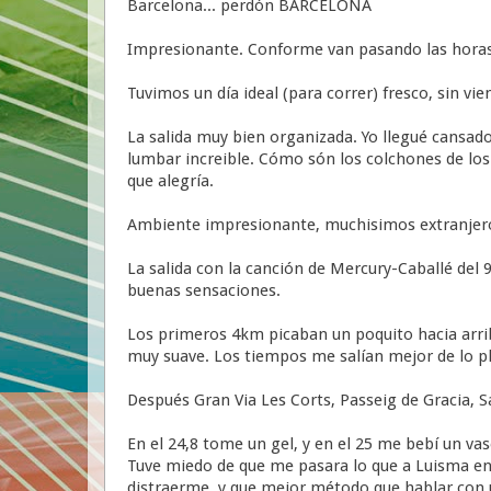
Barcelona... perdón BARCELONA
Impresionante. Conforme van pasando las horas
Tuvimos un día ideal (para correr) fresco, sin vie
La salida muy bien organizada. Yo llegué cansado
lumbar increible. Cómo són los colchones de los h
que alegría.
Ambiente impresionante, muchisimos extranjeros,
La salida con la canción de Mercury-Caballé del 9
buenas sensaciones.
Los primeros 4km picaban un poquito hacia arrib
muy suave. Los tiempos me salían mejor de lo p
Después Gran Via Les Corts, Passeig de Gracia, S
En el 24,8 tome un gel, y en el 25 me bebí un v
Tuve miedo de que me pasara lo que a Luisma en A
distraerme, y que mejor método que hablar con 