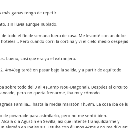
 más ganas tengo de repetir.
nto, sin lluvia aunque nublado.
 de todo el fin de semana fuera de casa. Me levanté con un dolor
oteles... Pero cuando corrí la cortina y ví el cielo medio despejad
 bueno, casí que era yo el extranjero.
2. 4m40sg tardé en pasar bajo la salida, y a partir de aquí todo
a sobre todo del 3 al 4 (Camp Nou-Diagonal). Despúes el circuito
laneado, pero no quería frenarme, iba muy cómodo.
agrada Familia... hasta la media maratón 1h58m. La cosa iba de lu
aso de powerade para asimilarlo, pero no me sentó bien.
lcalá o a Agustín en Sevilla, así que intenté tranquilizarme y
un alemán en ingles XD. Estube con él unos 4kms y no me dí cuen