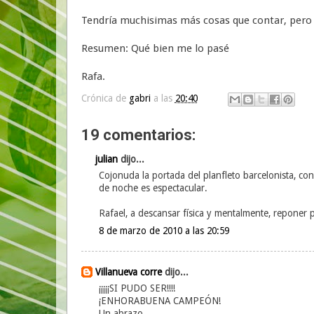
Tendría muchisimas más cosas que contar, pero
Resumen: Qué bien me lo pasé
Rafa.
Crónica de
gabri
a las
20:40
19 comentarios:
julian
dijo...
Cojonuda la portada del planfleto barcelonista, co
de noche es espectacular.
Rafael, a descansar física y mentalmente, reponer p
8 de marzo de 2010 a las 20:59
Villanueva corre
dijo...
¡¡¡¡¡SI PUDO SER!!!!
¡ENHORABUENA CAMPEÓN!
Un abrazo.