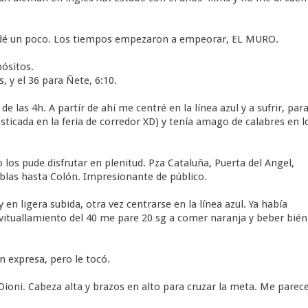
 quedé un poco. Los tiempos empezaron a empeorar, EL MURO.
pósitos.
, y el 36 para Ñete, 6:10.
de las 4h. A partír de ahí me centré en la línea azul y a sufrir, par
ticada en la feria de corredor XD) y tenía amago de calabres en l
os pude disfrutar en plenitud. Pza Cataluña, Puerta del Angel,
amblas hasta Colón. Impresionante de público.
en ligera subida, otra vez centrarse en la línea azul. Ya había
vituallamiento del 40 me pare 20 sg a comer naranja y beber bién.
n expresa, pero le tocó.
Dioni. Cabeza alta y brazos en alto para cruzar la meta. Me parec