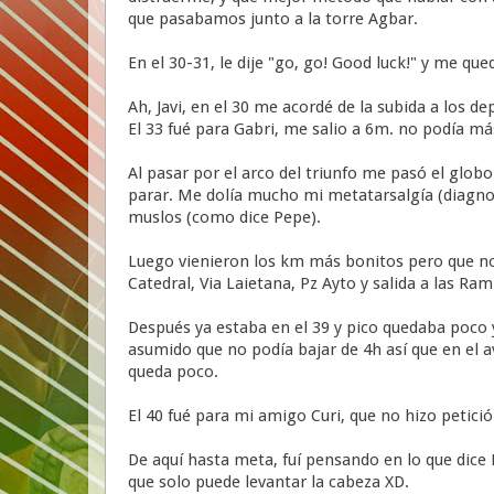
que pasabamos junto a la torre Agbar.
En el 30-31, le dije "go, go! Good luck!" y me
Ah, Javi, en el 30 me acordé de la subida a los de
El 33 fué para Gabri, me salio a 6m. no podía más
Al pasar por el arco del triunfo me pasó el globo 
parar. Me dolía mucho mi metatarsalgía (diagnos
muslos (como dice Pepe).
Luego vienieron los km más bonitos pero que no l
Catedral, Via Laietana, Pz Ayto y salida a las R
Después ya estaba en el 39 y pico quedaba poco y 
asumido que no podía bajar de 4h así que en el a
queda poco.
El 40 fué para mi amigo Curi, que no hizo petició
De aquí hasta meta, fuí pensando en lo que dice 
que solo puede levantar la cabeza XD.