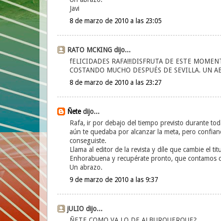
Javi
8 de marzo de 2010 a las 23:05
RATO MCKING dijo...
fELICIDADES RAFA!!!DISFRUTA DE ESTE MOMENT
COSTANDO MUCHO DESPUÉS DE SEVILLA. UN A
8 de marzo de 2010 a las 23:27
Ñete
dijo...
Rafa, ir por debajo del tiempo previsto durante to
aún te quedaba por alcanzar la meta, pero confiando
conseguiste.
Llama al editor de la revista y díle que cambie el t
Enhorabuena y recupérate pronto, que contamos c
Un abrazo.
9 de marzo de 2010 a las 9:37
jULIO dijo...
ÑETE COMO VA LO DE ALBURQUERQUE?