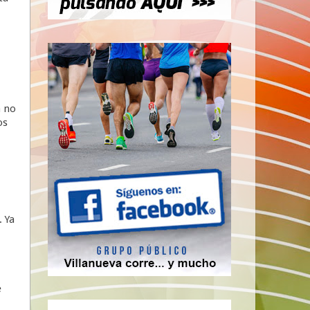
a no
os
 Ya
e