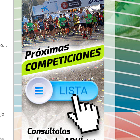
o...
jo.
ta