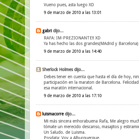
Vueno pues, asta luego XD
9 de marzo de 2010 a las 13:01
gabri
dijo...
RAFA: IM-PREZIONANTE!! XD
Ya has hecho las dos grandes(MAdrid y Barcel
9 de marzo de 2010 a las 14:40
Sherlock Holmes dijo...
Debes tener en cuenta que hasta el día de hoy, nin
participación en la maraton de Barcelona. Felicidad
esa maratón internacional.
9 de marzo de 2010 a las 17:10
luismacorre
dijo...
Mi más sincera enhorabuena Rafa, Me alegro much
tómate un merecido descanso, masajitos y estiramien
Un Saludo. de Luisma.
Posdata: Voy a Alburquerque.