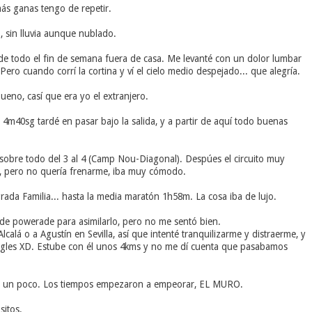
s ganas tengo de repetir.
o, sin lluvia aunque nublado.
de todo el fin de semana fuera de casa. Me levanté con un dolor lumbar
Pero cuando corrí la cortina y ví el cielo medio despejado... que alegría.
eno, casí que era yo el extranjero.
 4m40sg tardé en pasar bajo la salida, y a partir de aquí todo buenas
sobre todo del 3 al 4 (Camp Nou-Diagonal). Despúes el circuito muy
o, pero no quería frenarme, iba muy cómodo.
rada Familia... hasta la media maratón 1h58m. La cosa iba de lujo.
 de powerade para asimilarlo, pero no me sentó bien.
lá o a Agustín en Sevilla, así que intenté tranquilizarme y distraerme, y
gles XD. Estube con él unos 4kms y no me dí cuenta que pasabamos
uedé un poco. Los tiempos empezaron a empeorar, EL MURO.
sitos.