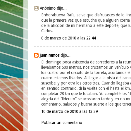
Anónimo dijo...
Enhorabuena Rafa, se ve que disfrutastes de lo li
que la primera vez que escuche que alguien corria
de la aficción de mi hermano a este deporte, que 
Carlos.
8 de marzo de 2010 a las 22:44
juan ramos
dijo...
El domingo poca asistencia de corredores a la reun
llevabamos 500 metros, nos cruzamos un vehículo 
los cuatro por el circuito de la torreta, acortamos 
cuatro estamos lisiados. Al llegar a la pista del can
suscribe, y por otra los otros tres. Cuando llegaba 
en sentido contrario, di la vuelta con el hasta el k
completar 28 km que le tocaban. Yo completé los 1
alegría del "liderato" se acostaron tarde y en no 
comentario. saludos y buena suerte a los que tenei
10 de marzo de 2010 a las 13:39
Publicar un comentario