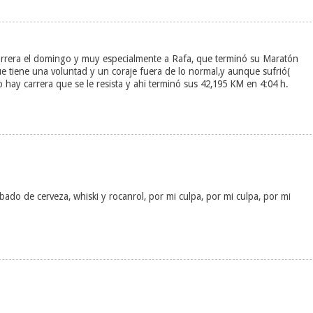
rrera el domingo y muy especialmente a Rafa, que terminó su Maratón
tiene una voluntad y un coraje fuera de lo normal,y aunque sufrió(
ay carrera que se le resista y ahi terminó sus 42,195 KM en 4:04 h.
do de cerveza, whiski y rocanrol, por mi culpa, por mi culpa, por mi