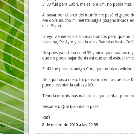
El 33 fué para Gabri, me salio a 6m. no podía más, 
Al pasar por el arco del triunfo me pasó el globo de 
Me dolía mucho mi metatarsalgía (diagnosticada en
dice Pepe).
Luego vienieron los km más bonitos pero que no los
Laietana, Pz Ayto y salida a las Ramblas hasta Col
Después ya estaba en el 39 y pico quedaba poco y e
que no podía bajar de 4h así que en el avituallami
El 40 fué para mi amigo Curi, que no hizo petición 
De aquí hasta meta, fuí pensando en lo que dice Di
puede levantar la cabeza XD.
Tendría muchisimas más cosas que contar, pero m
Resumen: Qué bien me lo pasé
Rafa.
8 de marzo de 2010 a las 20:58