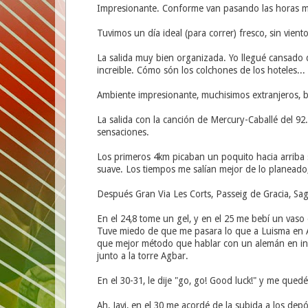
Impresionante. Conforme van pasando las horas má
Tuvimos un día ideal (para correr) fresco, sin vient
La salida muy bien organizada. Yo llegué cansado 
increible. Cómo són los colchones de los hoteles... 
Ambiente impresionante, muchisimos extranjeros, bu
La salida con la canción de Mercury-Caballé del 92.
sensaciones.
Los primeros 4km picaban un poquito hacia arriba 
suave. Los tiempos me salían mejor de lo planead
Después Gran Via Les Corts, Passeig de Gracia, Sag
En el 24,8 tome un gel, y en el 25 me bebí un vaso
Tuve miedo de que me pasara lo que a Luisma en Alca
que mejor método que hablar con un alemán en in
junto a la torre Agbar.
En el 30-31, le dije "go, go! Good luck!" y me q
Ah, Javi, en el 30 me acordé de la subida a los depó