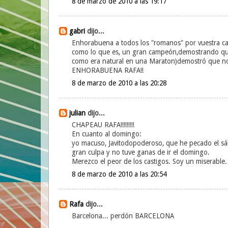
8 de marzo de 2010 a las 19:17
gabri
dijo...
Enhorabuena a todos los "romanos" por vuestra ca
como lo que es, un gran campeón,demostrando que 
como era natural en una Maraton)demostró que no h
ENHORABUENA RAFA!!
8 de marzo de 2010 a las 20:28
julian
dijo...
CHAPEAU RAFA!!!!!!!!!
En cuanto al domingo:
yo macuso, Javitodopoderoso, que he pecado el sába
gran culpa y no tuve ganas de ir el domingo.
Merezco el peor de los castigos. Soy un miserable.
8 de marzo de 2010 a las 20:54
Rafa
dijo...
Barcelona... perdón BARCELONA