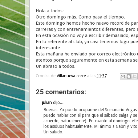
Hola a todos:
Otro domingo más. Como pasa el tiempo.
Este domingo hemos hecho nuevo record de parti
carreras y con entrenamientos diferentes, pero a
En esta ocasión no voy a escribir demasiado, es
En lo referente al club, ya casi tenemos logo pu
interesante.
Esta mañana he enviado por correo electrónico u
atentos porque seguramente en esta semana se a
Un abrazo a todos.
Crónica de
Villanueva corre
a las
11:37
25 comentarios:
julian
dijo...
Buenas. Yo puedo ocuparme del Semanario Vegas Al
puedo hablar con él para que el sábado salga y se 
acuerdo, naturalmente). En cuanto al domingo, efe
los asiduos habitualmente. Mi ánimo a Gabri y Vit
Un saludo.