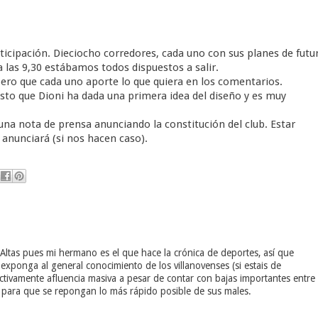
cipación. Dieciocho corredores, cada uno con sus planes de futu
 las 9,30 estábamos todos dispuestos a salir.
pero que cada uno aporte lo que quiera en los comentarios.
esto que Dioni ha dada una primera idea del diseño y es muy
na nota de prensa anunciando la constitución del club. Estar
nunciará (si nos hacen caso).
tas pues mi hermano es el que hace la crónica de deportes, así que
exponga al general conocimiento de los villanovenses (si estais de
ctivamente afluencia masiva a pesar de contar con bajas importantes entre
o para que se repongan lo más rápido posible de sus males.