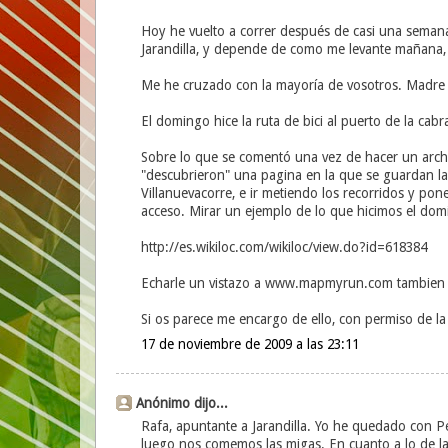
Hoy he vuelto a correr después de casi una semana
Jarandilla, y depende de como me levante mañana,
Me he cruzado con la mayoría de vosotros. Madre m
El domingo hice la ruta de bici al puerto de la cab
Sobre lo que se comentó una vez de hacer un arch
"descubrieron" una pagina en la que se guardan las
Villanuevacorre, e ir metiendo los recorridos y pon
acceso. Mirar un ejemplo de lo que hicimos el dom
http://es.wikiloc.com/wikiloc/view.do?id=618384
Echarle un vistazo a www.mapmyrun.com tambien p
Si os parece me encargo de ello, con permiso de la j
17 de noviembre de 2009 a las 23:11
Anónimo dijo...
Rafa, apuntante a Jarandilla. Yo he quedado con P
luego nos comemos las migas. En cuanto a lo de la