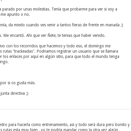
 parado por unas molestias. Tenía que probarme para ver si voy a
 me apunto o no.
ía, da miedo cuando ves venir a tantos fieras de frente en manada ;)
ra. Me encantó. Ahi que ver Ñete, te tenias que haber venido.
ivo con los recorridos que hacemos y todo eso, el domingo me
 rutas "trackeadas". Podriamos registrar un usuario que se llamara
er los enlaces por aquí en algún sitio, para que todo el mundo tenga
ingo.
or si os gusta más.
unta directiva ;)
edro para hacerla como entrenamiento, asi y todo será dura pero bonito y
s rutas esta muy bien , yo te podría mandar como la otra vez algún