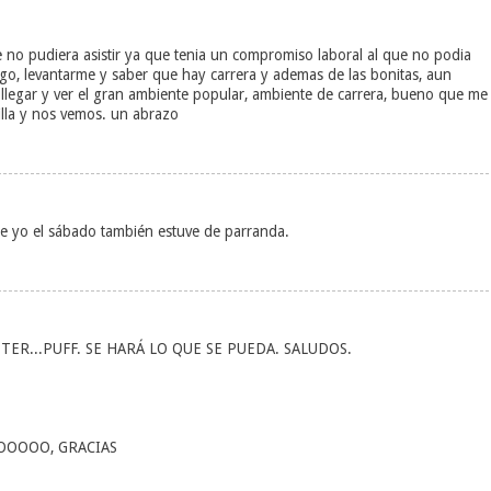
no pudiera asistir ya que tenia un compromiso laboral al que no podia
go, levantarme y saber que hay carrera y ademas de las bonitas, aun
legar y ver el gran ambiente popular, ambiente de carrera, bueno que me
illa y nos vemos. un abrazo
que yo el sábado también estuve de parranda.
R...PUFF. SE HARÁ LO QUE SE PUEDA. SALUDOS.
OOOOO, GRACIAS