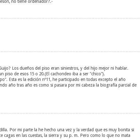
esón, no tiene ordenador?.-
jo? Los dueños del piso eran siniestros, y del hijo mejor ni hablar.
 piso de esos 15 o 20.(El cachondeo iba a ser "chico").
o". Esta es la edición nº11, he participado en todas excepto el año
do año tras año es como si pasara por mi cabeza la biografía parcial de
illa. Por mi parte la he hecho una vez y la verdad que es muy bonita si
 te cagas en las cuestas, la sierra y su p. m. Pero como lo que no mata