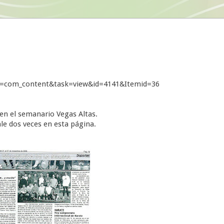
on=com_content&task=view&id=4141&Itemid=36
 en el semanario Vegas Altas.
le dos veces en esta página.