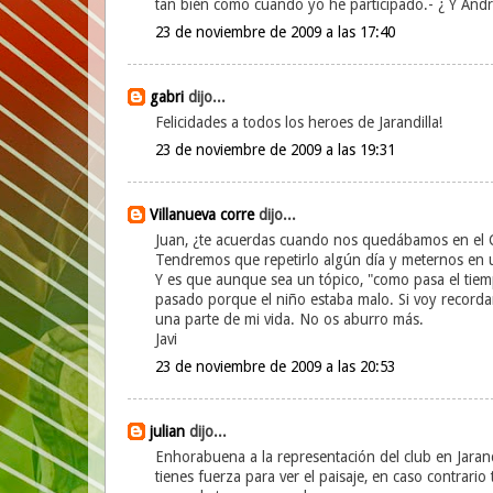
tan bién como cuando yo he participado.- ¿ Y Andr
23 de noviembre de 2009 a las 17:40
gabri
dijo...
Felicidades a todos los heroes de Jarandilla!
23 de noviembre de 2009 a las 19:31
Villanueva corre
dijo...
Juan, ¿te acuerdas cuando nos quedábamos en el Gui
Tendremos que repetirlo algún día y meternos en un
Y es que aunque sea un tópico, "como pasa el tiemp
pasado porque el niño estaba malo. Si voy recordan
una parte de mi vida. No os aburro más.
Javi
23 de noviembre de 2009 a las 20:53
julian
dijo...
Enhorabuena a la representación del club en Jarand
tienes fuerza para ver el paisaje, en caso contrario