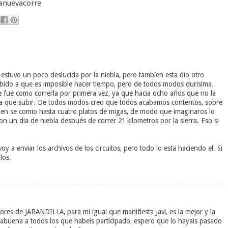
lanuevacorre
 estuvo un poco deslucida por la niebla, pero tambíen esta dio otro
debido a que es imposible hacer tiempo, pero de todos modos durisima.
e fue como correrla por primera vez, ya que hacia ocho años que no la
ía que subir. De todos modos creo que todos acabamos contentos, sobre
ien se comio hasta cuatro platos de migas, de modo que imaginaros lo
n un dia de niebla después de correr 21 kilometros por la sierra. Eso si
oy a enviar los archivos de los circuitos, pero todo lo esta haciendo el. Si
los.
ores de JARANDILLA, para mí igual que manifiesta Javi, es la mejor y la
rabuena a todos los que habeís participado, espero que lo hayais pasado