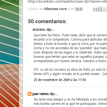
http://es.wikiloc.com/wikiloc/user.do?name=vil
Crónica de
Villanueva corre
a las
13:51
30 comentarios:
Anónimo dijo...
Que bien las fotos. Pués nada, decir que la carrera
encanto a la competición. Carrera para disfrutar 
Animo a todo el mundo a que la corra, por mi part
corría y no me acordaba de las "paredes" que hab
todo después de las migas y la caldereta. Hubo qu
buenas que tenían que estar en aquellos parajes, co
acompañadas por buena cerveza. Saludos a todos.
PD. Lo de los circuitos es obra de Rafa, yo solo le v
teneis GPS y algún circuito se lo podeís enviar . Car
23 de noviembre de 2009 a las 17:36
juan ramos
dijo...
No tenía más tiempo y no he felicitado a los corred
más bonita carrera en la que he participado. Enho