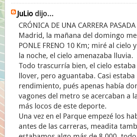
JuLio
dijo...
CRÓNICA DE UNA CARRERA PASADA
Madrid, la mañana del domingo me l
PONLE FRENO 10 Km; miré al cielo y a
la noche, el cielo amenazaba lluvia.
Todo trascurría bien, el cielo esta
llover, pero aguantaba. Casi estab
rendimiento, pués apenas había do
vagones del metro se acercaban a la 
más locos de este deporte.
Una vez en el Parque empezé los hab
antes de las carreras, meadita tamb
estabamos algo más de 8.000. todo e