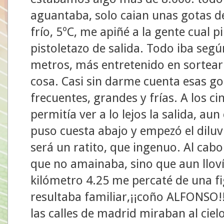
aguantaba, solo caian unas gotas d
frío, 5ºC, me apiñé a la gente cual
pistoletazo de salida. Todo iba segú
metros, más entretenido en sortear
cosa. Casi sin darme cuenta esas g
frecuentes, grandes y frías. A los ci
permitía ver a lo lejos la salida, aun
puso cuesta abajo y empezó el diluv
será un ratito, que ingenuo. Al cab
que no amainaba, sino que aun lloví
kilómetro 4.25 me percaté de una f
resultaba familiar,¡¡coño ALFONSO!!!
las calles de madrid miraban al ciel