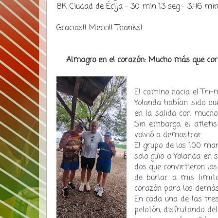
8K Ciudad de Écija - 30 min 13 seg - 3:46 m
Gracias!! Merci!! Thanks!
Almagro en el corazón: Mucho más que cor
El camino hacia el Tri-
Yolanda habían sido bu
en la salida con mucho
Sin embargo, el atleti
volvió a demostrar.
​El grupo de los 100 m
solo guio a Yolanda en 
dos que convirtieron lo
de burlar a mis limita
corazón para los demás
​En cada una de las tre
pelotón, disfrutando d