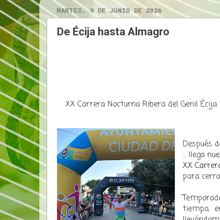
MARTES, 9 DE JUNIO DE 2026
De Écija hasta Almagro
XX Carrera Nocturna Ribera del Genil Écija
Después de
… llega nu
XX Carrera
para cerra
Temporada
tiempo, e
llevándom