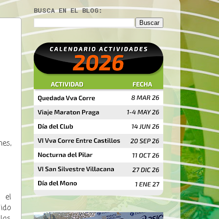
BUSCA EN EL BLOG:
es,
 el
ido
las