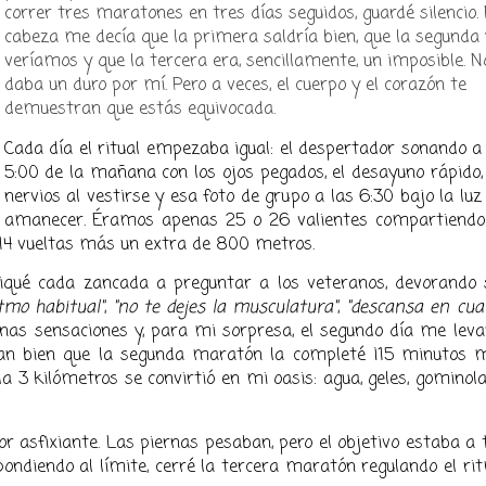
correr tres maratones en tres días seguidos, guardé silencio.
cabeza me decía que la primera saldría bien, que la segunda
veríamos y que la tercera era, sencillamente, un imposible. N
daba un duro por mí. Pero a veces, el cuerpo y el corazón te
demuestran que estás equivocada.
​Cada día el ritual empezaba igual: el despertador sonando a
5:00 de la mañana con los ojos pegados, el desayuno rápido,
nervios al vestirse y esa foto de grupo a las 6:30 bajo la luz
amanecer. Éramos apenas 25 o 26 valientes compartiendo
 14 vueltas más un extra de 800 metros.
diqué cada zancada a preguntar a los veteranos, devorando 
tmo habitual"
,
"no te dejes la musculatura"
,
"descansa en cua
enas sensaciones y, para mi sorpresa, el segundo día me lev
 tan bien que la segunda maratón la completé ¡15 minutos 
a 3 kilómetros se convirtió en mi oasis: agua, geles, gominol
or asfixiante. Las piernas pesaban, pero el objetivo estaba a t
ondiendo al límite, cerré la tercera maratón regulando el ri