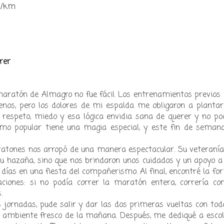
in/km
rer
maratón de Almagro no fue fácil. Los entrenamientos previos
enos, pero los dolores de mi espalda me obligaron a planta
 respeto, miedo y esa lógica envidia sana de querer y no pod
smo popular tiene una magia especial, y este fin de semana
aratones nos arropó de una manera espectacular. Su veteranía
su hazaña, sino que nos brindaron unos cuidados y un apoyo a
s días en una fiesta del compañerismo. Al final, encontré la f
ciones: si no podía correr la maratón entera, correría con
.
s jornadas, pude salir y dar las dos primeras vueltas con tod
el ambiente fresco de la mañana. Después, me dediqué a escol