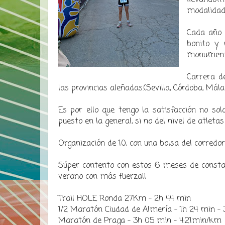
modalidad
Cada año 
bonito y 
monumento
Carrera d
las provincias aleñadas.(Sevilla, Córdoba, Mála
Es por ello que tengo la satisfacción no s
puesto en la general, si no del nivel de atleta
Organización de 10, con una bolsa del corredo
Súper contento con estos 6 meses de constan
verano con más fuerza!!
Trail HOLE Ronda 27Km - 2h 44 min
1/2 Maratón Ciudad de Almería - 1h 24 min 
Maratón de Praga - 3h 05 min - 4:21min/km