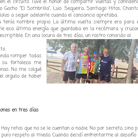
n el circuito. Tuve el honor de compartir vueltas y confiden
 Gocho "El Sombrilla", Luis Sequeira, Santiago Hitos, Chanta
olos a seguir adelante cuando el cansancio apretaba.
ía tenía nombre propio. La última vuelta siempre era para el
rle esa última energía que guardaba en la recámara y cruzar
scriptible. En una locura de tres días, un rostro conocido al
to.
olanda romper todas
 su fortaleza me
nas. No me colgué
el orgullo de haber
tones en tres días
​Hay retos que no se le cuentan a nadie. No por secreto, sino p
puro respeto al miedo. Cuando decidí enfrentarme al desafío