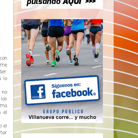
 con
rme
er.
 lo
 no
 los
orma
 el
o el
tar