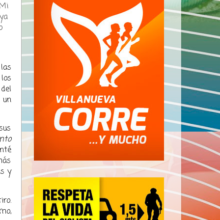
 Mi
 ya
o
 las
 los
 del
 un
sus
nto
anté
más
as y
iro.
tmo,