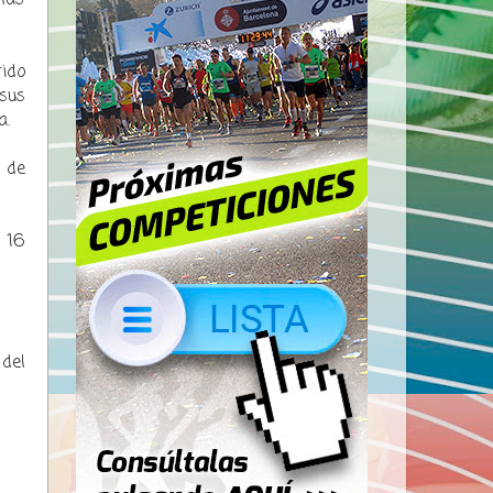
ido
sus
a.
 de
 16
del