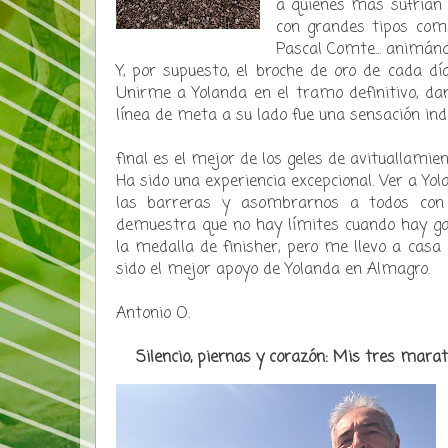
a quienes más sufrían e
con grandes tipos como
Pascal Comte... animánd
​Y, por supuesto, el broche de oro de cada d
Unirme a Yolanda en el tramo definitivo, da
línea de meta a su lado fue una sensación inde
final es el mejor de los geles de avituallamien
​Ha sido una experiencia excepcional. Ver a Y
las barreras y asombrarnos a todos con
demuestra que no hay límites cuando hay ga
la medalla de finisher, pero me llevo a casa 
sido el mejor apoyo de Yolanda en Almagro.
Antonio O.
Silencio, piernas y corazón: Mis tres mara