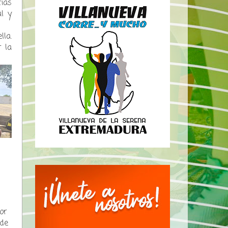
cias
l y
la.
 la
or
 de