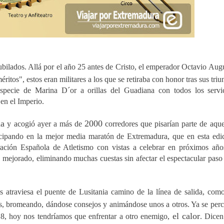
ubilados. Allá por el año 25 antes de Cristo, el emperador Octavio Aug
éritos", estos eran militares a los que se retiraba con honor tras sus triu
especie de Marina D´or a orillas del Guadiana con todos los servi
en el Imperio.
da
2000
y acogió ayer a más de
corredores que pisarían parte de aque
icipando en la mejor media maratón de Extremadura, que en esta edi
ación Española de Atletismo con vistas a celebrar en próximos año
ejorado, eliminando muchas cuestas sin afectar el espectacular paso
es atraviesa el puente de Lusitania camino de la línea de salida, com
os, bromeando, dándose consejos y animándose unos a otros. Ya se perc
el calor
8, hoy nos tendríamos que enfrentar a otro enemigo,
. Dicen