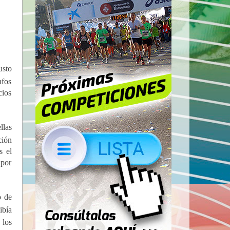
usto
nfos
cios
llas
ción
s el
 por
o de
ibía
 los