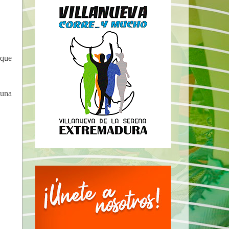
rque
 una