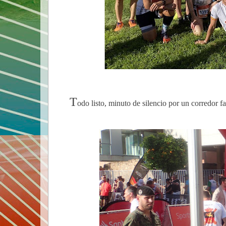
T
odo listo, minuto de silencio por un corredor fa