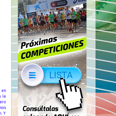
 en
 la
ero
mos
n. Y