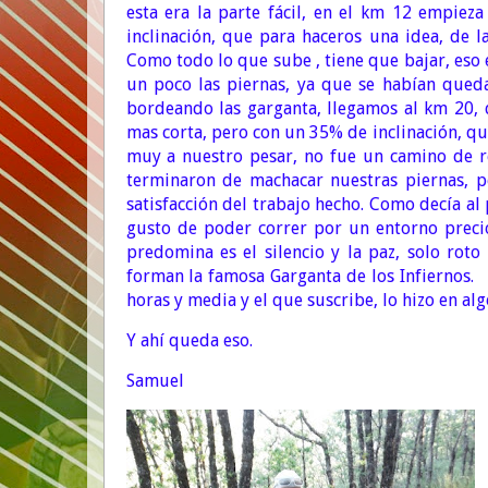
esta era la parte fácil, en el km 12 empie
inclinación, que para haceros una idea, de 
Como todo lo que sube , tiene que bajar, eso 
un poco las piernas, ya que se habían qued
bordeando las garganta, llegamos al km 20, 
mas corta, pero con un 35% de inclinación, q
muy a nuestro pesar, no fue un camino de r
terminaron de machacar nuestras piernas, pe
satisfacción del trabajo hecho. Como decía al 
gusto de poder correr por un entorno precio
predomina es el silencio y la paz, solo rot
forman la famosa Garganta de los Infierno
horas y media y el que suscribe, lo hizo en al
Y ahí queda eso.
Samuel