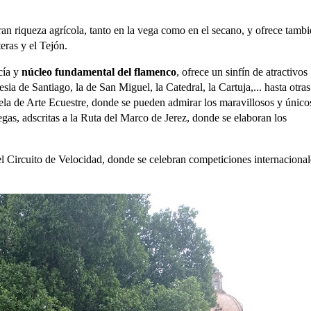
ran riqueza agrí­cola, tanto en la vega como en el secano, y ofrece tamb
eras y el Tejón
.
í­a y
núcleo fundamental del flamenco
, ofrece un sinfí­n de atractivos
lesia de Santiago
, la de
San Miguel
, la
Catedral
, la
Cartuja
,... hasta otras
la de Arte Ecuestre
, donde se pueden admirar los maravillosos y único
gas, adscritas a la
Ruta del Marco de Jerez
, donde se elaboran los
el
Circuito de Velocidad
, donde se celebran competiciones internacional