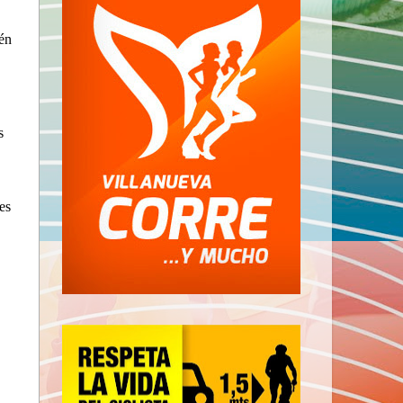
ién
s
es