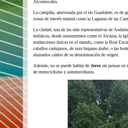
Alcornocales
.
La campiña, atravesada por el rí­o Guadalete, es de g
zonas de interés natural como la
Lagunas de las Cant
La ciudad, una de las más representativas de Andaluc
turí­sticos, desde monumentos como el
Alcázar
, la
Ig
instituciones únicas en el mundo, como la
Real Escue
caballos cartujanos, de raza hispano árabe; o las bode
afamados caldos de su denominación de origen.
Además, no se puede hablar de
Jerez
sin pensar en 
de motociclismo y automovilismo.