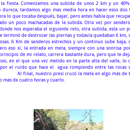
za la fiesta. Comenzamos una subida de unos 2 km y un 40%
la dureza, tardamos algo mas media hora en hacer esos dos 
era lo que tocaba después, bajar, pero antes había que recup
ado un poco machacadas de la subida. Otra vez por sendero
donde nos esperaba el siguiente reto, otra subida, esta un p
ue terminó de destrozar las piernas y todavía quedaban 6 km,
osas. 6 Km de senderos estrechos y un continuo sube baja, 
ro eso sí, la entrada en meta, siempre con una sonrisa por
principio de mi relato, carrera bastante dura, pero que te dej
so, en el que una vez metido en la parte alta del valle, lo 
o por el ruido que hace el agua rompiendo entre las rocas 
s. Al final, nuestro presi cruzó la meta en algo más de t
go mas de cuatro horas y cuarto.