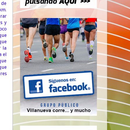
 de
km.
erar
s y
oco
 que
que
 la
a el
que
que
res