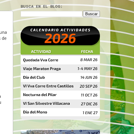
BUSCA EN EL BLOG:
 una
s de
a
u