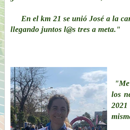
En el km 21 se unió José a la ca
llegando juntos l@s tres a meta."
"
Me
los n
2021 
misma