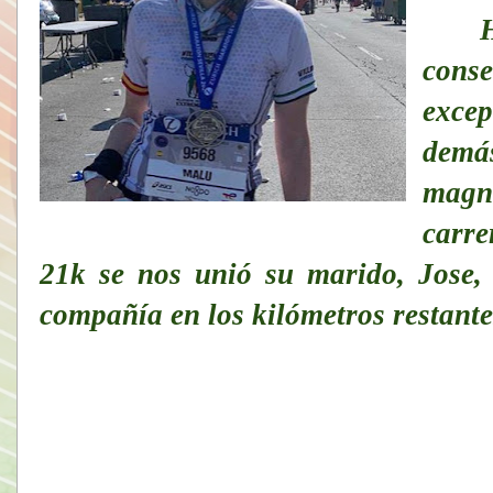
He s
cons
excep
demá
magní
carre
21k se nos unió su marido, Jose
compañía en los kilómetros restante