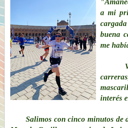
"Amanec
a mi pr
cargada
buena c
me había
Va vol
carrera
mascari
interés 
Salimos con cinco minutos de dif