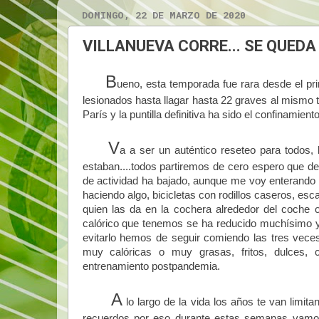
DOMINGO, 22 DE MARZO DE 2020
VILLANUEVA CORRE... SE QUEDA
B
ueno, esta temporada fue rara desde el pr
lesionados hasta llagar hasta 22 graves al mismo t
París y la puntilla definitiva ha sido el confinamient
V
a a ser un auténtico reseteo para todos, 
estaban....todos partiremos de cero espero que
de actividad ha bajado, aunque me voy enterando
haciendo algo, bicicletas con rodillos caseros, es
quien las da en la cochera alrededor del coche
calórico que tenemos se ha reducido muchísimo 
evitarlo hemos de seguir comiendo las tres veces
muy calóricas o muy grasas, fritos, dulces, c
entrenamiento postpandemia.
A
lo largo de la vida los años te van limit
recuerdos por eso durante estas semanas vamos