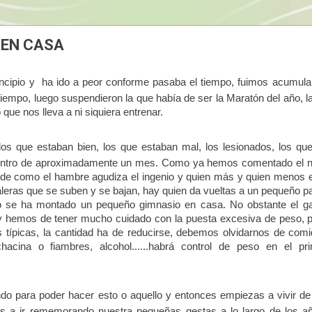
 EN CASA
incipio y ha ido a peor conforme pasaba el tiempo, fuimos acumul
iempo, luego suspendieron la que había de ser la Maratón del año, l
o que nos lleva a ni siquiera entrenar.
los que estaban bien, los que estaban mal, los lesionados, los qu
 dentro de aproximadamente un mes. Como ya hemos comentado el n
 de como el hambre agudiza el ingenio y quien más y quien menos 
caleras que se suben y se bajan, hay quien da vueltas a un pequeño pa
 o se ha montado un pequeño gimnasio en casa. No obstante el g
y hemos de tener mucho cuidado con la puesta excesiva de peso, 
 típicas, la cantidad ha de reducirse, debemos olvidarnos de com
hacina o fiambres, alcohol......habrá control de peso en el pr
ando para poder hacer esto o aquello y entonces empiezas a vivir de
 a ir rememorando nuestra pequeñas gestas a lo largo de los a