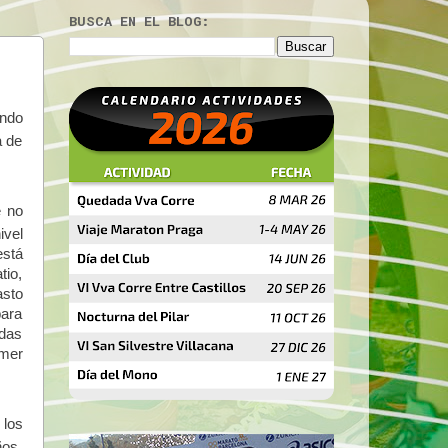
BUSCA EN EL BLOG:
ando
a de
e no
ivel
está
tio,
asto
para
idas
imer
 los
ños,