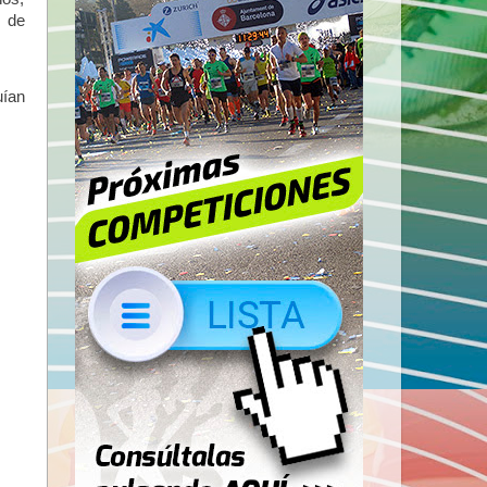
s de
uían