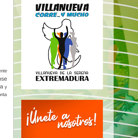
ente
ose
a
y
onta