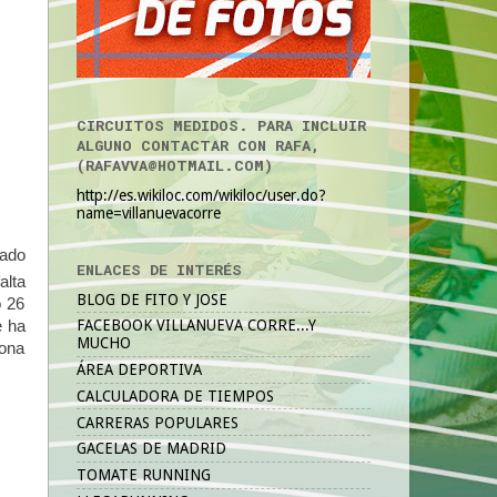
CIRCUITOS MEDIDOS. PARA INCLUIR
ALGUNO CONTACTAR CON RAFA,
(RAFAVVA@HOTMAIL.COM)
http://es.wikiloc.com/wikiloc/user.do?
name=villanuevacorre
rado
ENLACES DE INTERÉS
alta
BLOG DE FITO Y JOSE
o 26
FACEBOOK VILLANUEVA CORRE...Y
e ha
MUCHO
eona
ÁREA DEPORTIVA
CALCULADORA DE TIEMPOS
CARRERAS POPULARES
GACELAS DE MADRID
TOMATE RUNNING