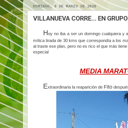
DOMINGO, 8 DE MARZO DE 2020
VILLANUEVA CORRE... EN GRUPO
H
oy no iba a ser un domingo cualquiera y 
mítica tirada de 30 kms que correspondía a los ma
al traste ese plan, pero no es rico el que más tie
especial
MEDIA MARAT
E
Fito
xtraordinaria la reaparición de
después