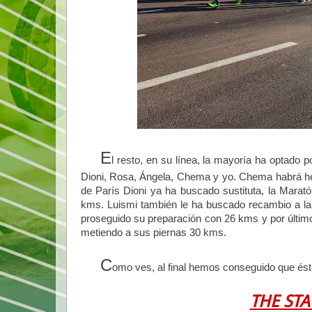
E
l resto, en su línea, la mayoría ha optado p
Dioni, Rosa, Ángela, Chema y yo. Chema habrá he
de París Dioni ya ha buscado sustituta, la Marat
kms. Luismi también le ha buscado recambio a la 
proseguido su preparación con 26 kms y por últim
metiendo a sus piernas 30 kms.
C
omo ves, al final hemos conseguido que ést
THE STA