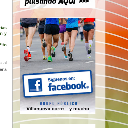
rias
ón y
Fito
s al
uena