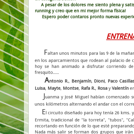
A pesar de los dolores me siento plena y satis
running y creo que en mi mejor forma física!
Espero poder contaros pronto nuevas experi
ENTREN
F
altan unos minutos para las 9 de la mañan
en los aparcamientos que rodean al palacio de 
hoy se han animado a disfrutar corriendo de 
fresquito.....
A
ntonio R.
,
Benjamín
,
Dioni
,
Paco Casilla
Luisa
,
Mayte
,
Montse
,
Rafa R.
,
Rosa
y
Valentín
er
J
uanma y José Miguel habían comenzado su 
unos kilómetros alternando el andar con el corre
E
l circuito diseñado para hoy tenía 26 kms. y
Ermita, tradicional de "la torreta", "tubos", "C
recortando en función de lo que esté preparando
Nada más salir se forman dos grupos que irán