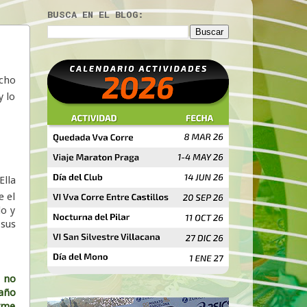
BUSCA EN EL BLOG:
ucho
y lo
Ella
e el
do y
sus
7 no
 año
rme