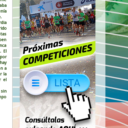
aba
enía
e.
rdia
rido
stas
aben
anca
. El
 por
hay
on a
r la
 el
sin
empo