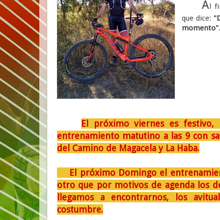
A
l f
que dice:
"
momento"
El próximo viernes es festivo,
entrenamiento matutino a las 9 con sal
del Camino de Magacela y La Haba.
El próximo Domingo el entrenamiento 
otro que por motivos de agenda los de l
llegamos a encontrarnos, los avitual
costumbre.