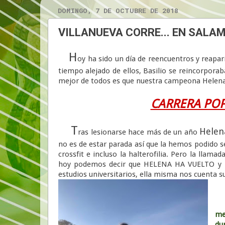
DOMINGO, 7 DE OCTUBRE DE 2018
VILLANUEVA CORRE... EN SALA
H
oy ha sido un día de reencuentros y reapa
tiempo alejado de ellos, Basilio se reincorporab
mejor de todos es que nuestra campeona Helena 
CARRERA POP
T
Helen
ras lesionarse hace más de un año
no es de estar parada así que la hemos podido s
crossfit e incluso la halterofilia. Pero la llamad
hoy podemos decir que HELENA HA VUELTO y lo
estudios universitarios, ella misma nos cuenta s
me
du