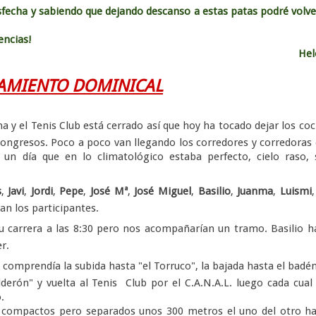
fecha y sabiendo que dejando descanso a estas patas podré volve
encias!
Hel
AMIENTO DOMINICAL
a y el Tenis Club está cerrado así que hoy ha tocado dejar los co
congresos. Poco a poco van llegando los corredores y corredoras
un día que en lo climatológico estaba perfecto, cielo raso, 
s
,
Javi
,
Jordi
,
Pepe
,
José Mª
,
José Miguel
,
Basilio
,
Juanma
,
Luismi
an los participantes.
carrera a las 8:30 pero nos acompañarían un tramo. Basilio h
r.
 comprendía la subida hasta "el Torruco", la bajada hasta el badén
alderón" y vuelta al Tenis Club por el C.A.N.A.L. luego cada cual 
.
 compactos pero separados unos 300 metros el uno del otro ha