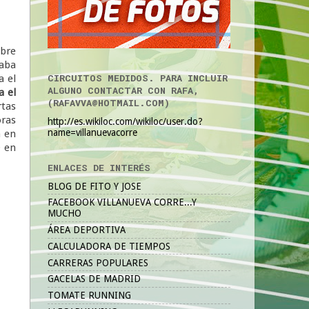
obre
raba
CIRCUITOS MEDIDOS. PARA INCLUIR
a el
ALGUNO CONTACTAR CON RAFA,
a el
(RAFAVVA@HOTMAIL.COM)
rtas
oras
http://es.wikiloc.com/wikiloc/user.do?
name=villanuevacorre
a en
0 en
ENLACES DE INTERÉS
BLOG DE FITO Y JOSE
FACEBOOK VILLANUEVA CORRE...Y
MUCHO
ÁREA DEPORTIVA
CALCULADORA DE TIEMPOS
CARRERAS POPULARES
GACELAS DE MADRID
TOMATE RUNNING