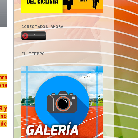
CONECTADOS AHORA
EL TIEMPO
brá
ona
9 y
 no
 de