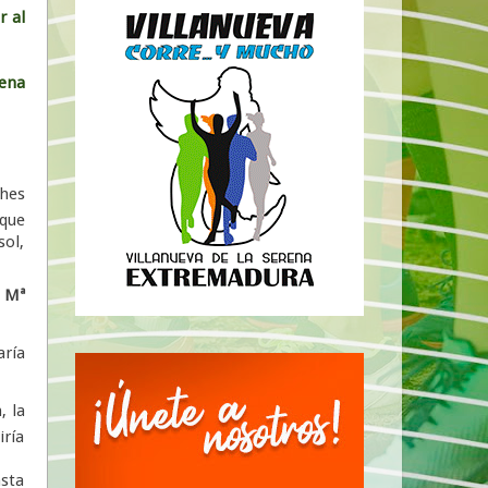
r al
ena
ches
 que
sol,
,
Mª
aría
, la
iría
sta