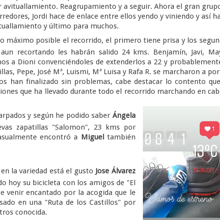
 avituallamiento. Reagrupamiento y a seguir. Ahora el gran grup
edores, Jordi hace de enlace entre ellos yendo y viniendo y así h
tuallamiento y último para muchos.
lo máximo posible el recorrido, el primero tiene prisa y los segu
aun recortando les habrán salido 24 kms. Benjamín, Javi, May
os a Dioni convenciéndoles de extenderlos a 22 y probablement
llas, Pepe, José Mª, Luismi, Mª Luisa y Rafa R. se marcharon a por
s han finalizado sin problemas, cabe destacar lo contento qu
aciones que ha llevado durante todo el recorrido marchando en ca
carpados y según he podido saber
Ángela
evas zapatillas "Salomon", 23 kms por
casualmente encontró a
Miguel
también
n la variedad está el gusto
Jose Álvarez
o hoy su bicicleta con los amigos de "El
ce venir encantado por la acogida que le
sado en una "Ruta de los Castillos" por
tros conocida.