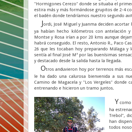
"Hormigones Cerezo" donde se situaba el primer
estira más y más formándose grupitos de 2-4 corr
el badén donde tendríamos nuestro segundo avi
J
ordi, José Miguel y Juanma deciden acortar 
ya habían hecho kilómetros con antelación y 
Montse y Rosa irían a por 20 kms aunque dejam
habrá conseguido. El resto, Antonio R., Paco Casi
26 que les tocaban hoy preparando Málaga y lo
sentía al final José Mª por las buenísimas sens
y destacado desde la salida hasta la llegada.
O
tros anduvieron hoy por terrenos más es
le ha dado una calurosa bienvenida a sus nu
Camino de Magacela y "Los Vergeles" donde 
entrenando e hicieron un tramo juntos.
Y
como e
ha estrenad
Trebol", di
han dispen
todos noso