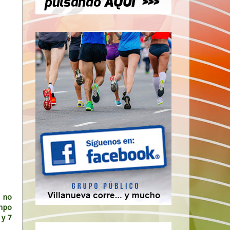
n no
empo
 y 7