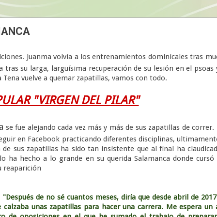
MANCA
riciones. Juanma volvía a los entrenamientos dominicales tras m
a tras su larga, larguísima recuperación de su lesión en el psoas 
Tena vuelve a quemar zapatillas, vamos con todo.
ULAR "VIRGEN DEL PILAR"
a
se fue alejando cada vez más y más de sus zapatillas de correr. 
eguir en Facebook practicando diferentes disciplinas, ultimament
a de sus zapatillas ha sido tan insistente que al final ha claudica
 ha hecho a lo grande en su querida Salamanca donde cursó 
u reaparición
"Después de no sé cuantos meses, diría que desde abril de 201
 calzaba unas zapatillas para hacer una carrera. Me espera un
ro de oposiciones en el que he sumado el trabajo de prepara