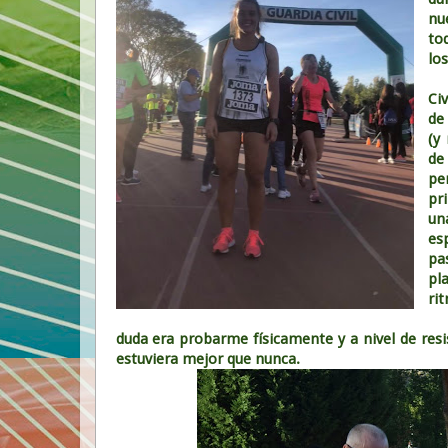
nu
to
lo
La
Ci
de
(y
de
pe
pr
un
es
pa
pl
ri
Ac
duda era probarme físicamente y a nivel de re
estuviera mejor que nunca.