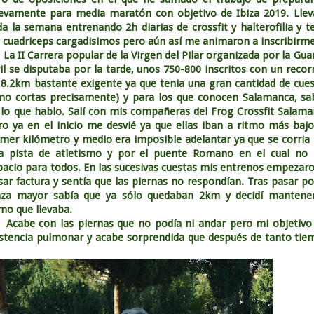
evamente para media maratón con objetivo de Ibiza 2019. Llev
da la semana entrenando 2h diarias de crossfit y halterofilia y t
s cuadriceps cargadisimos pero aún así me animaron a inscribirm
 II Carrera popular de la Virgen del Pilar organizada por la Gua
vil se disputaba por la tarde, unos 750-800 inscritos con un recor
 8.2km bastante exigente ya que tenia una gran cantidad de cue
 no cortas precisamente) y para los que conocen Salamanca, s
 lo que hablo. Salí con mis compañeras del Frog Crossfit Salam
ro ya en el inicio me desvié ya que ellas iban a ritmo más bajo
imer kilómetro y medio era imposible adelantar ya que se corria
a pista de atletismo y por el puente Romano en el cual no 
pacio para todos. En las sucesivas cuestas mis entrenos empezar
sar factura y sentía que las piernas no respondían. Tras pasar po
aza mayor sabía que ya sólo quedaban 2km y decidí mantener
tmo que llevaba.
abe con las piernas que no podía ni andar pero mi objetivo 
sistencia pulmonar y acabe sorprendida que después de tanto ti