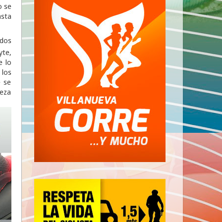
o se
asta
ndos
te,
e lo
 los
e se
beza