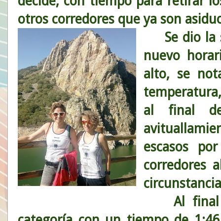
decide, con tiempo para retirar lo
otros corredores que ya son asiduo
Se dio la
nuevo horar
alto, se not
temperatura,
al final d
avituallami
escasos po
corredores 
circunstancia
Al final Y
categoría con un tiempo de 1:46