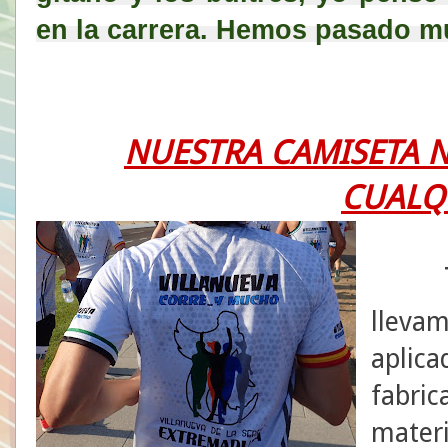
en la carrera. Hemos pasado m
NUESTRA CAMISETA N
CUALQ
llevam
apli
fabri
mater