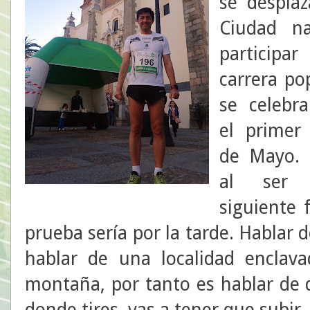
se despla
Ciudad na
participa
carrera po
se celebr
el primer
de Mayo. 
al ser 
siguiente f
prueba sería por la tarde. Hablar d
hablar de una localidad enclav
montaña, por tanto es hablar de d
donde tires, vas a tener que subir.