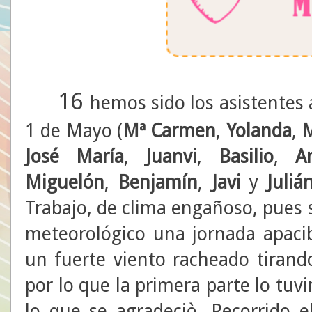
16
hemos sido los asistentes
1 de Mayo (
Mª Carmen
,
Yolanda
,
M
José María
,
Juanvi
,
Basilio
,
A
Miguelón
,
Benjamín
,
Javi
y
Juliá
Trabajo, de clima engañoso, pues 
meteorológico una jornada apaci
un fuerte viento racheado tirando
por lo que la primera parte lo tuvi
lo que se agradeciò. Recorrido el