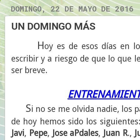
DOMINGO, 22 DE MAYO DE 2016
UN DOMINGO MÁS
H
oy es de esos días en lo
escribir y a riesgo de que lo que 
ser breve.
ENTRENAMIENT
S
i no se me olvida nadie, los 
de hoy hemos sido los siguientes
Javi
,
Pepe
,
Jose
aPdales
,
Juan
R
.,
J