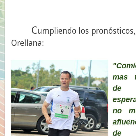
C
umpliendo los pronósticos, 
Orellana:
"Comi
mas t
de
esper
no m
afluen
de