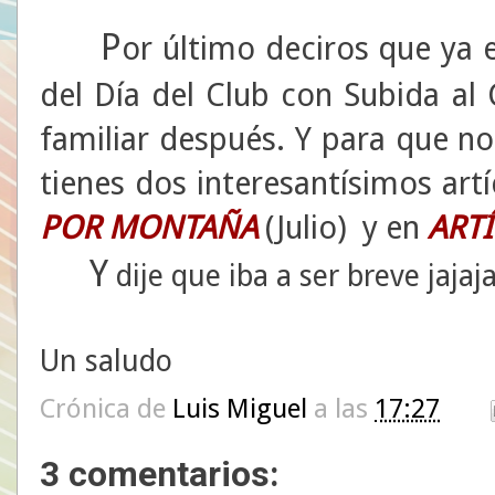
P
or último deciros que ya 
del Día del Club con Subida al
familiar después. Y para que n
tienes dos interesantísimos art
POR MONTAÑA
(Julio) y en
ART
Y
dije que iba a ser breve jajajaa
Un saludo
Crónica de
Luis Miguel
a las
17:27
3 comentarios: