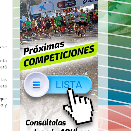
s se
onta
Será
 las
para
 que
ho y