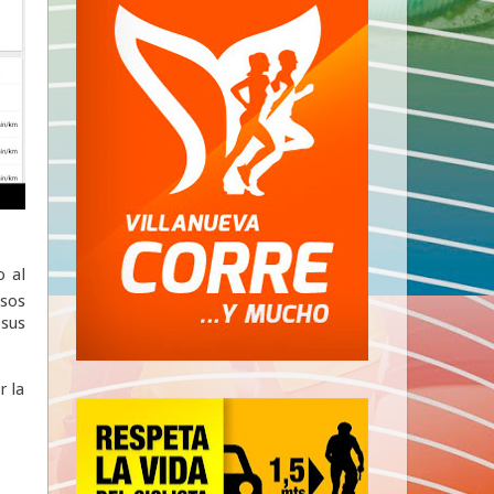
o al
asos
 sus
r la