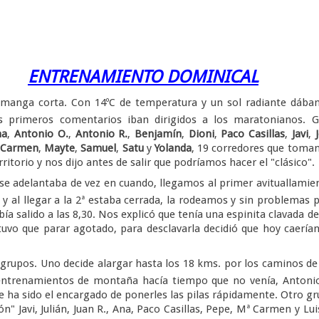
ENTRENAMIENTO DOMINICAL
 manga corta. Con 14ºC de temperatura y un sol radiante dába
s primeros comentarios iban dirigidos a los maratonianos. G
na
,
Antonio O.
,
Antonio R.
,
Benjamín
,
Dioni
,
Paco Casillas
,
Javi
,
 Carmen
,
Mayte
,
Samuel
,
Satu
y
Yolanda
, 19 corredores que tom
ritorio y nos dijo antes de salir que podríamos hacer el "clásico".
se adelantaba de vez en cuando, llegamos al primer avituallamie
y al llegar a la 2ª estaba cerrada, la rodeamos y sin problemas 
bía salido a las 8,30. Nos explicó que tenía una espinita clavada d
 tuvo que parar agotado, para desclavarla decidió que hoy caería
 grupos. Uno decide alargar hasta los 18 kms. por los caminos de
 entrenamientos de montaña hacía tiempo que no venía, Antoni
e ha sido el encargado de ponerles las pilas rápidamente. Otro g
n" Javi, Julián, Juan R., Ana, Paco Casillas, Pepe, Mª Carmen y Lu