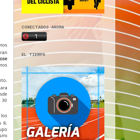
CONECTADOS AHORA
mos
ran
EL TIEMPO
Jose
amos
nto.
para
esde
n 30
 los
o R.
rupo
ismi