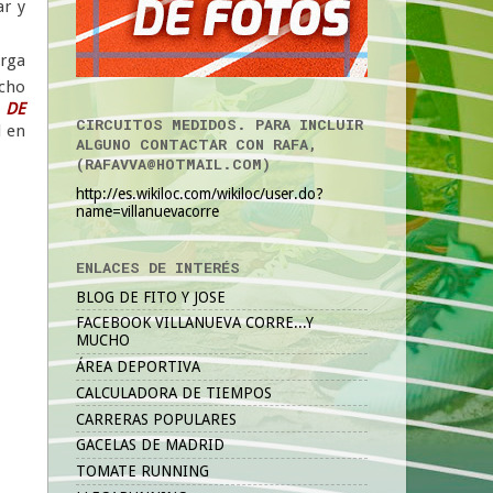
ar y
arga
echo
 DE
CIRCUITOS MEDIDOS. PARA INCLUIR
l en
ALGUNO CONTACTAR CON RAFA,
(RAFAVVA@HOTMAIL.COM)
http://es.wikiloc.com/wikiloc/user.do?
name=villanuevacorre
ENLACES DE INTERÉS
BLOG DE FITO Y JOSE
FACEBOOK VILLANUEVA CORRE...Y
MUCHO
ÁREA DEPORTIVA
CALCULADORA DE TIEMPOS
CARRERAS POPULARES
GACELAS DE MADRID
TOMATE RUNNING