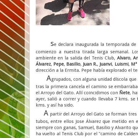
s
e declara inaugurada la temporada de
comienzo a nuestra tirada larga semanal. Lo
ambiente en la salida del Tenis Club,
Alvaro
,
A
Álvarez
,
Pepe
,
Basilio
,
Juan R.
,
Juanvi
,
Luismi
,
Mª
dirección a la Ermita. Pepe había explorado el ter
A
grupados, con alguna unidad díscola que 
tras la primera cancela el camino se embarraba 
el Arroyo del Gato. Allí coincidimos con
Ñete
, ha
ayer, salió a correr y cuando llevaba 7 kms. se
kms. y así ha sido.
A
partir del Arroyo del Gato se forman tres
tubos, entre ellos Jose Álvarez que metido en
siempre con ganas, Samuel, Basilio y Alvarito qu
ha vuelto al Tenis Club
por el "camino de Calderó