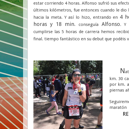
estar corriendo 4 horas. Alfonso sufrió sus efect
últimos kilómetros, fue entonces cuando le dio 
4 h
hacia la meta. Y así lo hizo, entrando en
horas y 18 min.
Alfonso
conseguía
. Y
cumplirse las 5 horas de carrera hemos recibi
final. tiempo fantástico en su debut que podéis ve
N
a
km. 30 ca
por km. a
piernas a
Seguiremo
maratón
RE