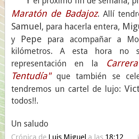
el próximo fin de semana, pl
Maratón de Badajoz
. Allí ten
Samuel
Mig
, para hacerla entera,
Pepe
y
para acompañar a Mo
kilómetros. A esta hora no 
Carrer
representación en la
Tentudía"
que también se cel
Vic
tendremos un cartel de lujo:
todos!!.
Un saludo
Crónica de
Luis Miguel
a las
18:12