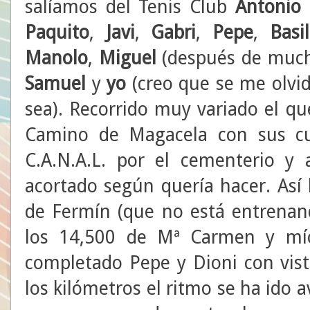
salíamos del Tenis Club
Antonio 
Paquito
,
Javi
,
Gabri
,
Pepe
,
Basil
Manolo
,
Miguel
(después de much
Samuel
y
yo
(creo que se me olvi
sea). Recorrido muy variado el q
Camino de Magacela con sus cues
C.A.N.A.L. por el cementerio y 
acortado según quería hacer. Así
de Fermín (que no está entrenan
los 14,500 de Mª Carmen y mí
completado Pepe y Dioni con vis
los kilómetros el ritmo se ha ido a