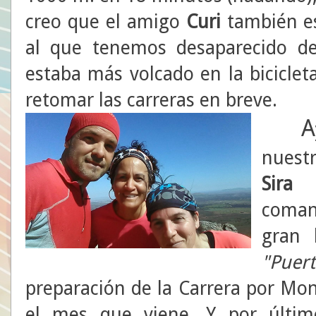
creo que el amigo
Curi
también e
al que tenemos desaparecido d
estaba más volcado en la biciclet
retomar las carreras en breve.
A
nuest
Sir
coman
gran
"Puer
preparación de la Carrera por Mo
el mes que viene. Y por último