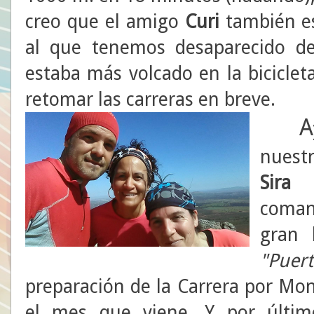
creo que el amigo
Curi
también e
al que tenemos desaparecido d
estaba más volcado en la biciclet
retomar las carreras en breve.
A
nuest
Sir
coman
gran
"Puer
preparación de la Carrera por Mo
el mes que viene. Y por último