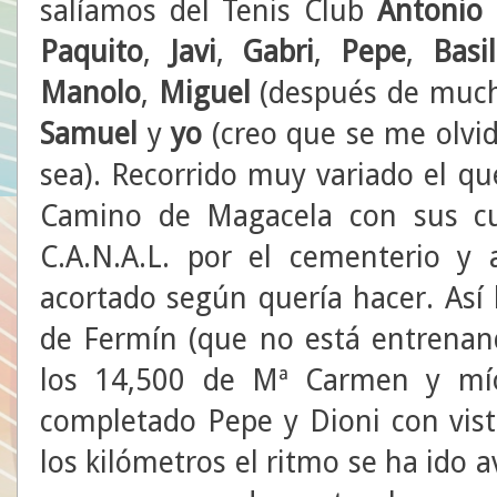
salíamos del Tenis Club
Antonio 
Paquito
,
Javi
,
Gabri
,
Pepe
,
Basil
Manolo
,
Miguel
(después de much
Samuel
y
yo
(creo que se me olvi
sea). Recorrido muy variado el q
Camino de Magacela con sus cues
C.A.N.A.L. por el cementerio y 
acortado según quería hacer. Así
de Fermín (que no está entrenan
los 14,500 de Mª Carmen y mí
completado Pepe y Dioni con vis
los kilómetros el ritmo se ha ido a