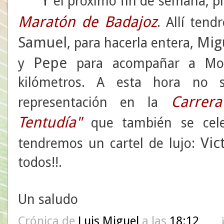
el próximo fin de semana, pl
Maratón de Badajoz
. Allí ten
Samuel
Mig
, para hacerla entera,
Pepe
y
para acompañar a Mo
kilómetros. A esta hora no 
Carrer
representación en la
Tentudía"
que también se cel
Vic
tendremos un cartel de lujo:
todos!!.
Un saludo
Crónica de
Luis Miguel
a las
18:12