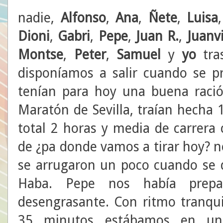
nadie,
Alfonso
,
Ana
,
Ñete
,
Luisa
Dioni
,
Gabri
,
Pepe
,
Juan
R.
,
Juanv
Montse
,
Peter
,
Samuel
y
yo
tra
disponíamos a salir cuando se 
tenían para hoy una buena ració
Maratón de Sevilla, traían hecha 
total 2 horas y media de carrera 
de ¿pa donde vamos a tirar hoy? 
se arrugaron un poco cuando se 
Haba. Pepe nos había prepa
desengrasante. Con ritmo tranqui
35 minutos estábamos en uno