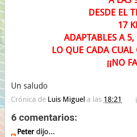
DESDE EL T
17 K
ADAPTABLES A 5, 1
LO QUE CADA CUAL 
¡¡NO FA
Un saludo
Crónica de
Luis Miguel
a las
18:21
6 comentarios:
Peter
dijo...