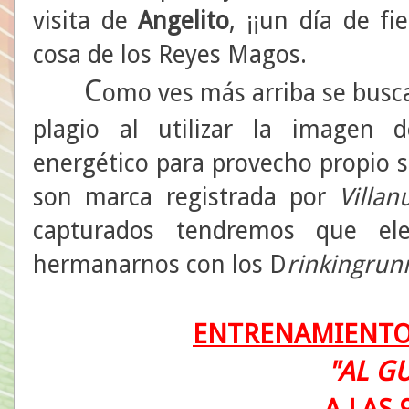
visita de
Angelito
, ¡¡un día de fi
cosa de los Reyes Magos.
C
omo ves más arriba se busc
plagio al utilizar la imagen 
energético para provecho propio 
son marca registrada por
Villa
capturados tendremos que el
hermanarnos con los D
rinkingrun
ENTRENAMIENTO
"AL G
A LAS 