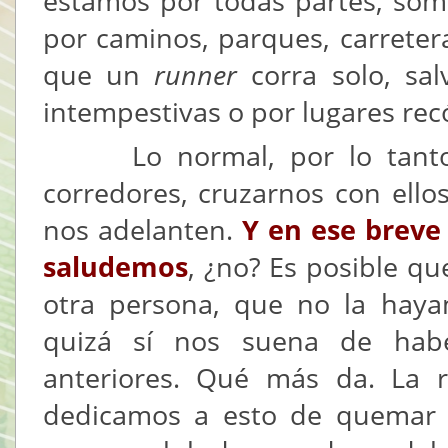
estamos por todas partes, som
por caminos, parques, carretera
que un
runner
corra solo, s
intempestivas o por lugares rec
Lo normal, por lo tanto, 
corredores, cruzarnos con ello
nos adelanten.
Y en ese breve
saludemos
, ¿no? Es posible q
otra persona, que no la haya
quizá sí nos suena de habe
anteriores. Qué más da. La 
dedicamos a esto de quemar z