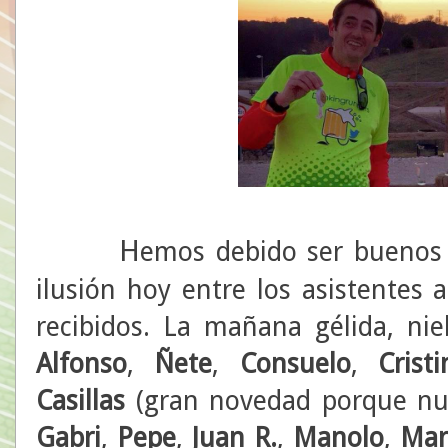
H
emos debido ser buenos
ilusión hoy entre los asistentes 
recibidos. La mañana gélida, nie
Alfonso
,
Ñete
,
Consuelo
,
Cristi
Casillas
(gran novedad porque nu
Gabri
,
Pepe
,
Juan R.
,
Manolo
,
Mar