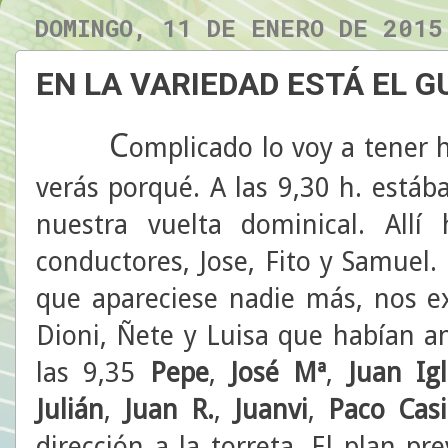
DOMINGO, 11 DE ENERO DE 2015
EN LA VARIEDAD ESTÁ EL 
C
omplicado lo voy a tener h
verás porqué. A las 9,30 h. estáb
nuestra vuelta dominical. All
conductores, Jose, Fito y Samuel.
que apareciese nadie más, nos e
Dioni, Ñete y Luisa que habían a
las 9,35
Pepe
,
José Mª
,
Juan Igl
Julián
,
Juan R.
,
Juanvi
,
Paco Casil
dirección a la torreta. El plan pre