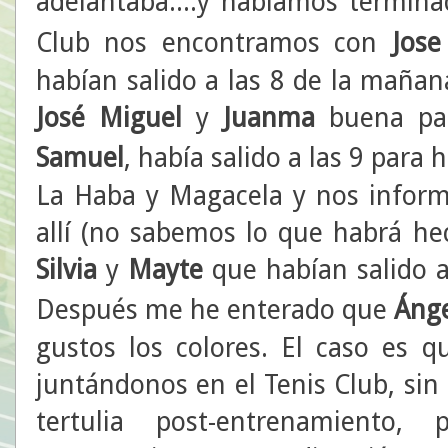
adelantaba....y habíamos termin
Club nos encontramos con
Jos
habían salido a las 8 de la maña
José Miguel
y
Juanma
buena part
Samuel
, había salido a las 9 para 
La Haba y Magacela y nos inform
allí (no sabemos lo que habrá he
Silvia
y
Mayte
que habían salido a
Después me he enterado que
Áng
gustos los colores. El caso es q
juntándonos en el Tenis Club, si
tertulia post-entrenamiento, p