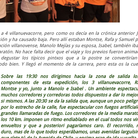
a 4 villanuevacorre, pero como os decía en la crónica anterior 
ión y ha causado baja. Pero allí estaban Montse, Rafa y Samuel 
tación villanovense, Manolo Mejías y su esposa, Isabel, también ib
aratón. No hace falta decir que el viaje y los previos fueron anim
 degustar los típicos pintxos que a la postre se convertiría
odo bien. Y llegó el momento de la carrera, pero esta os la cu
Sobre las 19:30 nos dirigimos hacia la zona de salida lo
componentes de esta expedición, los 3 villanuevacorre, Ra
Montse y yo, junto a Manolo e Isabel . Un ambiente espectacu
muchos corredores y corredoras todos dispuestos a dar lo mejo
si mismos. A las 20:30 se da la salida que, aunque un poco pelig
por lo estrecho de la calle, fue espectacular con fuegos artificial
grandes llamaradas de fuego. Los corredores de la media marat
los 10 km. imponen un ritmo endiablado en el cual todos nos v
envueltos y que a posteriori pagaríamos caro. El recorrido,
duro, mas de lo que todos esperábamos, unas avenidas larguís
que ríete tú de la Avenida de Chile, y encima eran de ida y vuelta