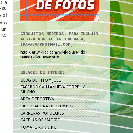
es a
o su
el
do
foto
s un
CIRCUITOS MEDIDOS. PARA INCLUIR
erto
ALGUNO CONTACTAR CON RAFA,
(RAFAVVA@HOTMAIL.COM)
http://es.wikiloc.com/wikiloc/user.do?
name=villanuevacorre
ENLACES DE INTERÉS
BLOG DE FITO Y JOSE
FACEBOOK VILLANUEVA CORRE...Y
MUCHO
ÁREA DEPORTIVA
CALCULADORA DE TIEMPOS
CARRERAS POPULARES
GACELAS DE MADRID
TOMATE RUNNING