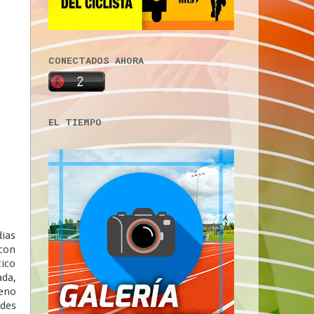
CONECTADOS AHORA
EL TIEMPO
dias
 con
tico
ada,
ueno
ades