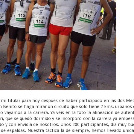
 mi titular para hoy después de haber participado en las dos Me
 Benito se haga mirar un circuito que solo tiene 2 kms. urbanos
 vayamos a la carrera. Ya véis en la foto la alineación de autén
uri, que se quedó dormido y se incorporó con la carrera ya empez
o y con envidia de nosotros. Unos 200 participantes, día muy b
 de espaldas. Nuestra táctica la de siempre, hemos llevado unid