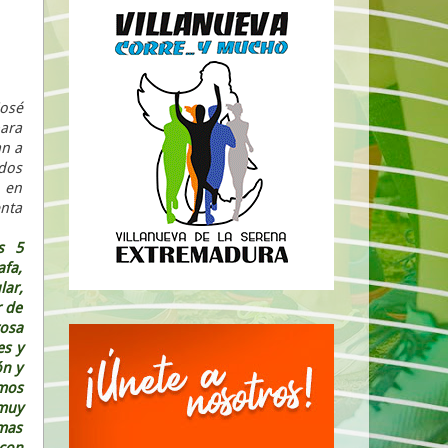
José
para
an a
ados
n en
enta
s 5
fa,
lar,
r de
rosa
es y
ón y
imos
 muy
imas
 con