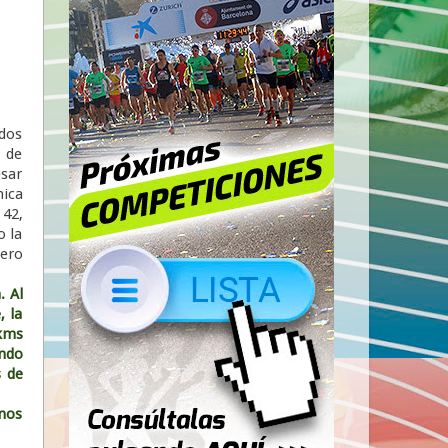
edos
n de
esar
nica
 42,
o la
pero
. Al
, la
 kms
ndo
s de
nos