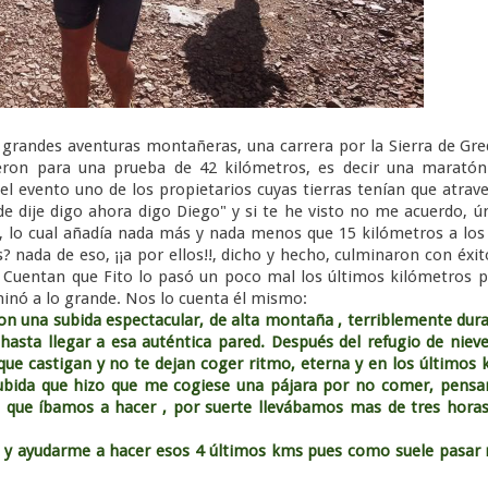
s grandes aventuras montañeras, una carrera por la Sierra de Gr
bieron para una prueba de 42 kilómetros, es decir una marató
l evento uno de los propietarios cuyas tierras tenían que atrav
e dije digo ahora digo Diego" y si te he visto no me acuerdo, ú
a, lo cual añadía nada más y nada menos que 15 kilómetros a los
 nada de eso, ¡¡a por ellos!!, dicho y hecho, culminaron con éxit
o. Cuentan que Fito lo pasó un poco mal los últimos kilómetros 
minó a lo grande. Nos lo cuenta él mismo:
con una subida espectacular, de alta montaña , terriblemente dura
 hasta llegar a esa auténtica pared. Después del refugio de nieve
 que castigan y no te dejan coger ritmo, eterna y en los últimos
ida que hizo que me cogiese una pájara por no comer, pensa
 que íbamos a hacer , por suerte llevábamos mas de tres hora
ayudarme a hacer esos 4 últimos kms pues como suele pasar 