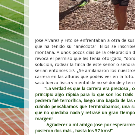
Jose Álvarez y Fito se enfrentaban a otra de su
que ha tenido su "anécdota". Ellos se inscri
montaña. A unos pocos días de la celebración de
revoca el permiso que les tenía otorgado, "dond
solución, rodear la finca de este señor o señor
serían entonces 57. ¿Se amilanaron los nuestros?
carrera en las alturas que podéis ver en la fot
sacó fuerza física y mental de no sé donde y ter
"
La verdad es que la carrera era preciosa , 
principio algo rápida para lo que son los trails
pedrera fué terrorífica, luego una bajada de las
cuándo pensábamos que terminábamos, una sub
que no quedaba nada y retrasé un gran tiempo
margen!
Agradecer a mi amigo Jose por esperarme y 
pusieron dos más , hasta los 57 kms!"