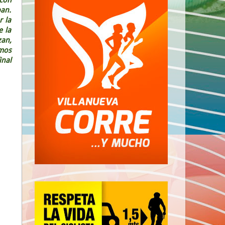
an.
r la
e la
zan,
smos
inal